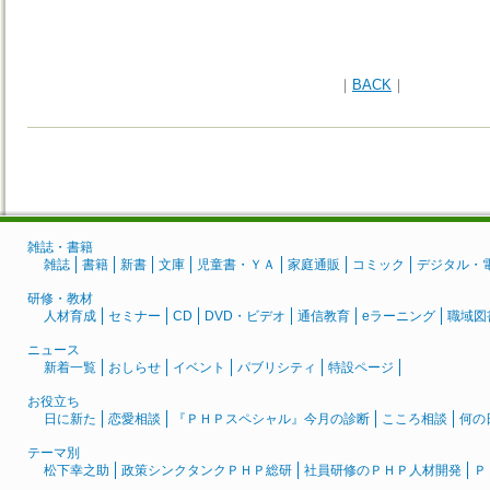
｜
BACK
｜
雑誌・書籍
雑誌
書籍
新書
文庫
児童書・ＹＡ
家庭通販
コミック
デジタル・
研修・教材
人材育成
セミナー
CD
DVD・ビデオ
通信教育
eラーニング
職域図
ニュース
新着一覧
おしらせ
イベント
パブリシティ
特設ページ
お役立ち
日に新た
恋愛相談
『ＰＨＰスペシャル』今月の診断
こころ相談
何の
テーマ別
松下幸之助
政策シンクタンクＰＨＰ総研
社員研修のＰＨＰ人材開発
Ｐ