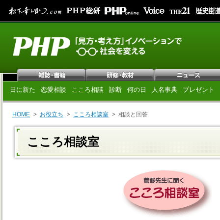
日に新た
恋愛相談
こころ相談
診断
何の日
人名事典
プレゼント
HOME
お役立ち
こころ相談室
相談と回答
こころ相談室