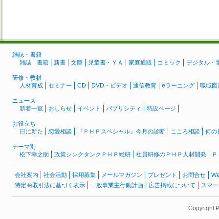
雑誌・書籍
雑誌
書籍
新書
文庫
児童書・ＹＡ
家庭通販
コミック
デジタル・
研修・教材
人材育成
セミナー
CD
DVD・ビデオ
通信教育
eラーニング
職域図
ニュース
新着一覧
おしらせ
イベント
パブリシティ
特設ページ
お役立ち
日に新た
恋愛相談
『ＰＨＰスペシャル』今月の診断
こころ相談
何の
テーマ別
松下幸之助
政策シンクタンクＰＨＰ総研
社員研修のＰＨＰ人材開発
Ｐ
会社案内
社会活動
採用募集
メールマガジン
プレゼント
お問合せ
W
特定商取引法に基づく表示
一般事業主行動計画
広告掲載について
スマー
Copyright 