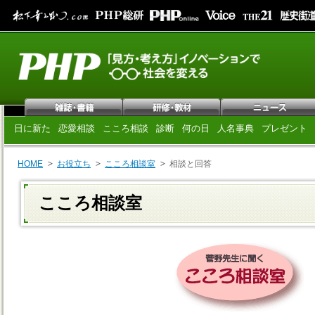
日に新た
恋愛相談
こころ相談
診断
何の日
人名事典
プレゼント
HOME
お役立ち
こころ相談室
相談と回答
こころ相談室