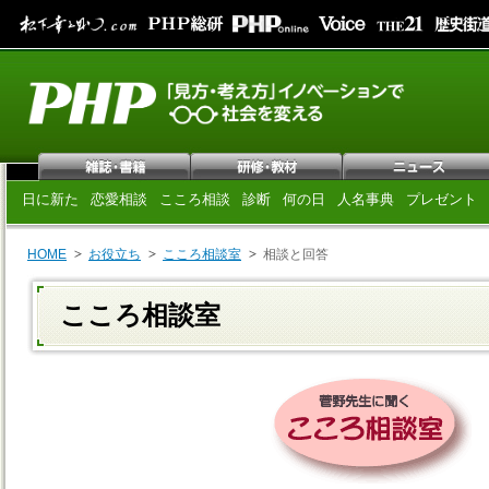
日に新た
恋愛相談
こころ相談
診断
何の日
人名事典
プレゼント
HOME
お役立ち
こころ相談室
相談と回答
こころ相談室