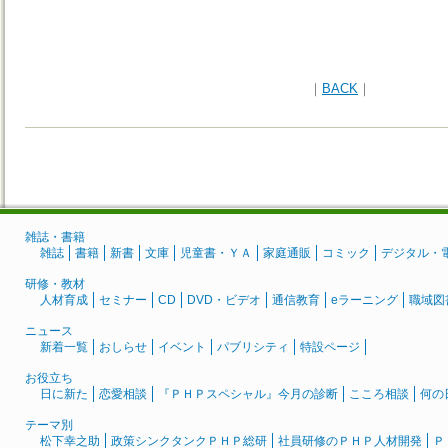
｜
BACK
｜
雑誌・書籍
雑誌
書籍
新書
文庫
児童書・ＹＡ
家庭通販
コミック
デジタル・
研修・教材
人材育成
セミナー
CD
DVD・ビデオ
通信教育
eラーニング
職域図
ニュース
新着一覧
おしらせ
イベント
パブリシティ
特設ページ
お役立ち
日に新た
恋愛相談
『ＰＨＰスペシャル』今月の診断
こころ相談
何の
テーマ別
松下幸之助
政策シンクタンクＰＨＰ総研
社員研修のＰＨＰ人材開発
Ｐ