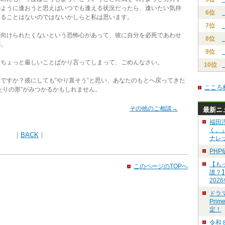
のように逢おうと思えばいつでも逢える状況だったら、逢いたい気持
6位
えることはないのではないかしらと私は思います。
7位
向けられたくないという恐怖心があって、彼に自分を必死であわせ
8位
が。
9位
ちょっと厳しいことばかり言ってしまって、ごめんなさい。
10位
すか？彼にしても“やり直そう”と思い、あなたのもとへ戻ってきた
こころ
たりの形”がみつかるかもしれません。
その他のご相談→
最新ニ
福田
く。
｜
BACK
｜
ナレ
PH
【も
このページのTOPへ
誰？
202
ドラ
Pri
定！
令和