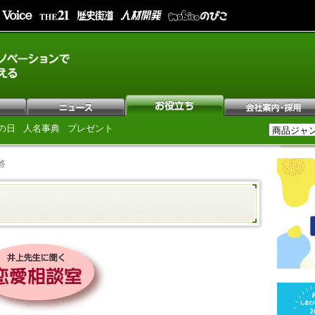
の日
人名事典
プレゼント
答