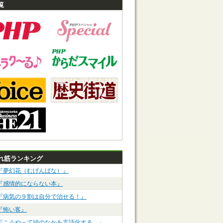
覧
れ筋ランキング
『夢幻花（むげんばな）』
『感情的にならない本』
『病気の９割は自分で治せる！』
『怖い客』
『こうやって頭のなかを言語化する。』