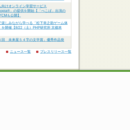
人向けオンライン学習サービス
ztopia®」の提供を開始【「ぺこぱ」出演の
ブCMも公開】
で楽しみながら学べる「松下幸之助ゲーム体
を開催【8/22（土）PHP研究所 京都本
４回 未来屋５４字の文学賞」優秀作品発
ニュース一覧
プレスリリース一覧