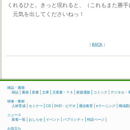
くれるひと。きっと現れると、（これもまた勝手
元気を出してくださいねっ！
｜
BACK
｜
雑誌・書籍
雑誌
書籍
新書
文庫
児童書・ＹＡ
家庭通販
コミック
デジタル・
研修・教材
人材育成
セミナー
CD
DVD・ビデオ
通信教育
eラーニング
職域図
ニュース
新着一覧
おしらせ
イベント
パブリシティ
特設ページ
お役立ち