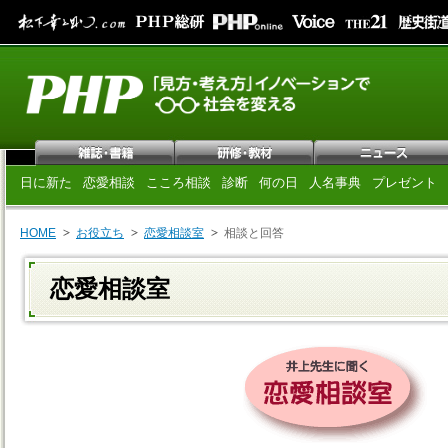
日に新た
恋愛相談
こころ相談
診断
何の日
人名事典
プレゼント
HOME
お役立ち
恋愛相談室
相談と回答
恋愛相談室