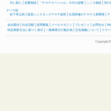
日に新た
恋愛相談
『ＰＨＰスペシャル』今月の診断
こころ相談
何の
テーマ別
松下幸之助
政策シンクタンクＰＨＰ総研
社員研修のＰＨＰ人材開発
Ｐ
会社案内
社会活動
採用募集
メールマガジン
プレゼント
お問合せ
W
特定商取引法に基づく表示
一般事業主行動計画
広告掲載について
スマー
Copyright 