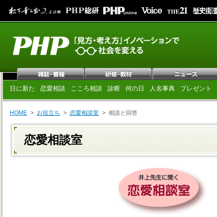
日に新た
恋愛相談
こころ相談
診断
何の日
人名事典
プレゼント
HOME
お役立ち
恋愛相談室
相談と回答
恋愛相談室