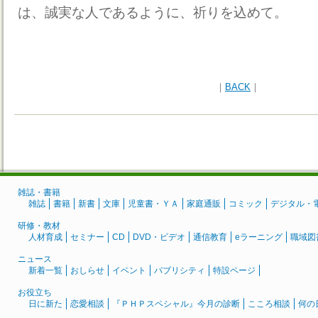
は、誠実な人であるように、祈りを込めて。
｜
BACK
｜
雑誌・書籍
雑誌
書籍
新書
文庫
児童書・ＹＡ
家庭通販
コミック
デジタル・
研修・教材
人材育成
セミナー
CD
DVD・ビデオ
通信教育
eラーニング
職域図
ニュース
新着一覧
おしらせ
イベント
パブリシティ
特設ページ
お役立ち
日に新た
恋愛相談
『ＰＨＰスペシャル』今月の診断
こころ相談
何の