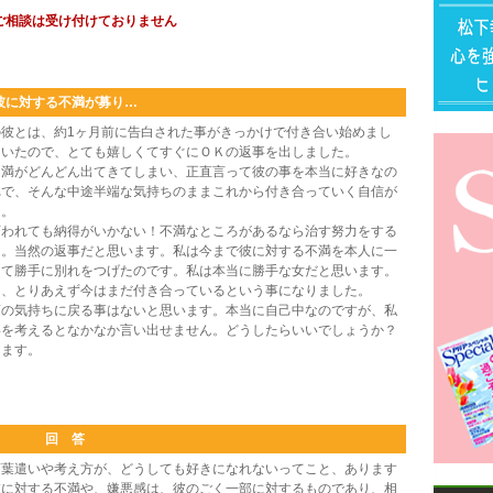
ご相談は受け付けておりません
彼に対する不満が募り…
彼とは、約1ヶ月前に告白された事がきっかけで付き合い始めまし
ていたので、とても嬉しくてすぐにＯＫの返事を出しました。
満がどんどん出てきてしまい、正直言って彼の事を本当に好きなの
れで、そんな中途半端な気持ちのままこれから付き合っていく自信が
た。
われても納得がいかない！不満なところがあるなら治す努力をする
た。当然の返事だと思います。私は今まで彼に対する不満を本人に一
して勝手に別れをつげたのです。私は本当に勝手な女だと思います。
て、とりあえず今はまだ付き合っているという事になりました。
の気持ちに戻る事はないと思います。本当に自己中なのですが、私
事を考えるとなかなか言い出せません。どうしたらいいでしょうか？
します。
回 答
葉遣いや考え方が、どうしても好きになれないってこと、あります
彼に対する不満や、嫌悪感は、彼のごく一部に対するものであり、相