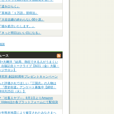
『道をひらく』
『英単語「１万語」習得法』
『大谷吉継の終わらない関ケ原』
『猫を処方いたします。』
『きっと明日はいい日になる』
相談
ュース
淳×大﨑洋『結局、熱狂できる人がうまくい
』出版記念トークライブ【8/21（金）大阪・
ッジサロン】
P研究所 創設80周年プレゼントキャンペーン
っと評価されてほしい『三国志』の人物は
】『歴史街道』アンケート募集中【締切：
6年8月25日（火）】
マ「社畜人ヤブ―」8月1日よりAmazon
me Videoほか各プラットフォームにて配信決
８年熊本地震により被災されたみなさまへ