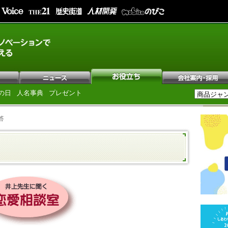
の日
人名事典
プレゼント
答