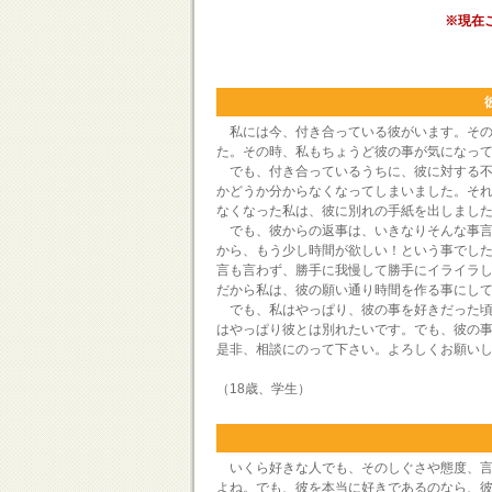
※現在
私には今、付き合っている彼がいます。その
た。その時、私もちょうど彼の事が気になっ
でも、付き合っているうちに、彼に対する不
かどうか分からなくなってしまいました。そ
なくなった私は、彼に別れの手紙を出しまし
でも、彼からの返事は、いきなりそんな事言
から、もう少し時間が欲しい！という事でし
言も言わず、勝手に我慢して勝手にイライラ
だから私は、彼の願い通り時間を作る事にし
でも、私はやっぱり、彼の事を好きだった頃
はやっぱり彼とは別れたいです。でも、彼の
是非、相談にのって下さい。よろしくお願い
（18歳、学生）
いくら好きな人でも、そのしぐさや態度、言
よね。でも、彼を本当に好きであるのなら、