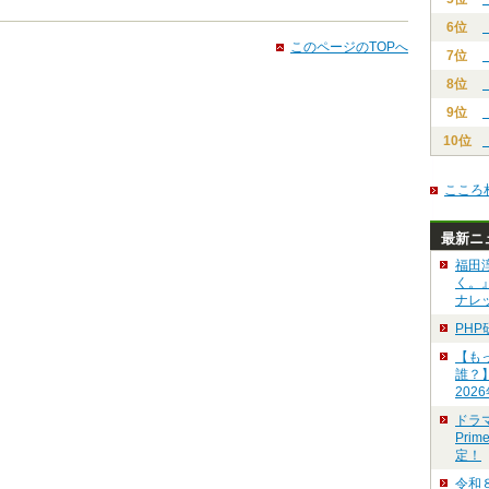
6位
このページのTOPへ
7位
8位
9位
10位
こころ
最新ニ
福田
く。
ナレ
PH
【も
誰？
202
ドラ
Pri
定！
令和