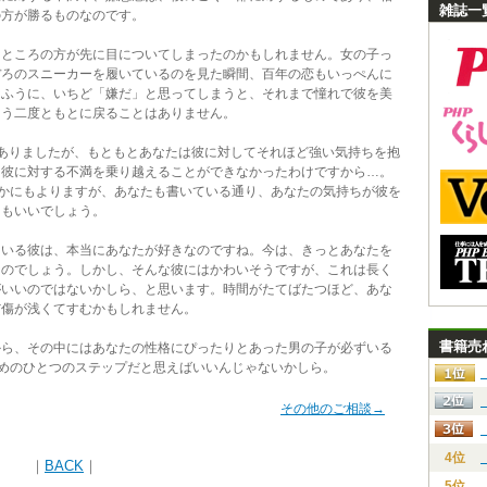
雑誌一
の方が勝るものなのです。
ところの方が先に目についてしまったのかもしれません。女の子っ
ぼろのスニーカーを履いているのを見た瞬間、百年の恋もいっぺんに
なふうに、いちど「嫌だ」と思ってしまうと、それまで憧れで彼を美
もう二度ともとに戻ることはありません。
ありましたが、もともとあなたは彼に対してそれほど強い気持ちを抱
。彼に対する不満を乗り越えることができなかったわけですから…。
のかにもよりますが、あなたも書いている通り、あなたの気持ちが彼を
てもいいでしょう。
いる彼は、本当にあなたが好きなのですね。今は、きっとあなたを
なのでしょう。しかし、そんな彼にはかわいそうですが、これは長く
がいいのではないかしら、と思います。時間がたてばたつほど、あな
だ傷が浅くてすむかもしれません。
書籍売
ら、その中にはあなたの性格にぴったりとあった男の子が必ずいる
ためのひとつのステップだと思えばいいんじゃないかしら。
その他のご相談→
4位
｜
BACK
｜
5位