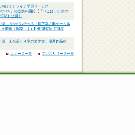
人向けオンライン学習サービス
ztopia®」の提供を開始【「ぺこぱ」出演の
ブCMも公開】
で楽しみながら学べる「松下幸之助ゲーム体
を開催【8/22（土）PHP研究所 京都本
４回 未来屋５４字の文学賞」優秀作品発
ニュース一覧
プレスリリース一覧