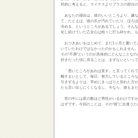
対的に考えると、マイナスよりプラスの部分
あなたの場合は、彼のいいところより、嫌な
て、たとえば、彼の爪が汚れていたり、ぼろ
冷める、というところがあるでしょう。そん
化し続けていた乙女心は粉々に打ち砕かれ、
おつきあいをはじめて、まだ1ヶ月と書いて
いていたわけではなかったのかもしれません
その“不満”というのが具体的にどんなことな
好きだった頃に戻ることは、まずないといっ
「悪いところがあれば直す」と言ってくれて
離すまいとして、毎日、努力しているところ
引きずるよりは、早めにきっぱりと別れた方
たも言い出しにくくなるし、今なら、彼もま
世の中には星の数ほど男性がいるわけですか
はずです。今回のことは、その“彼”に出逢う