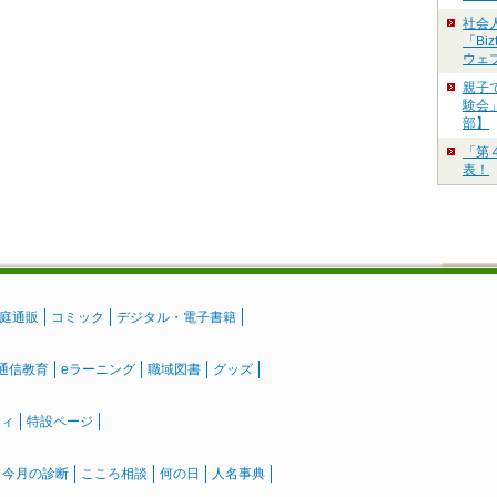
社会
「Bi
ウェ
親子
験会」
部】
「第
表！
庭通販
コミック
デジタル・電子書籍
通信教育
eラーニング
職域図書
グッズ
ティ
特設ページ
』今月の診断
こころ相談
何の日
人名事典