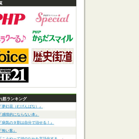
覧
れ筋ランキング
『夢幻花（むげんばな）』
『感情的にならない本』
『病気の９割は自分で治せる！』
『怖い客』
『こうやって頭のなかを言語化する。』