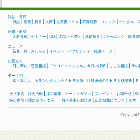
雑誌・書籍
雑誌
書籍
新書
文庫
児童書・ＹＡ
家庭通販
コミック
デジタル・
研修・教材
人材育成
セミナー
CD
DVD・ビデオ
通信教育
eラーニング
職域図
ニュース
新着一覧
おしらせ
イベント
パブリシティ
特設ページ
お役立ち
日に新た
恋愛相談
『ＰＨＰスペシャル』今月の診断
こころ相談
何の
テーマ別
松下幸之助
政策シンクタンクＰＨＰ総研
社員研修のＰＨＰ人材開発
Ｐ
会社案内
社会活動
採用募集
メールマガジン
プレゼント
お問合せ
W
特定商取引法に基づく表示
一般事業主行動計画
広告掲載について
スマー
Copyright 