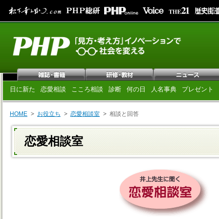
日に新た
恋愛相談
こころ相談
診断
何の日
人名事典
プレゼント
HOME
お役立ち
恋愛相談室
相談と回答
恋愛相談室