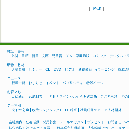
｜
BACK
｜
雑誌・書籍
雑誌
書籍
新書
文庫
児童書・ＹＡ
家庭通販
コミック
デジタル・
研修・教材
人材育成
セミナー
CD
DVD・ビデオ
通信教育
eラーニング
職域図
ニュース
新着一覧
おしらせ
イベント
パブリシティ
特設ページ
お役立ち
日に新た
恋愛相談
『ＰＨＰスペシャル』今月の診断
こころ相談
何の
テーマ別
松下幸之助
政策シンクタンクＰＨＰ総研
社員研修のＰＨＰ人材開発
Ｐ
会社案内
社会活動
採用募集
メールマガジン
プレゼント
お問合せ
W
特定商取引法に基づく表示
一般事業主行動計画
広告掲載について
スマー