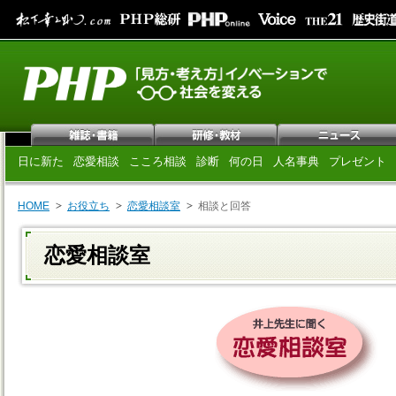
日に新た
恋愛相談
こころ相談
診断
何の日
人名事典
プレゼント
HOME
お役立ち
恋愛相談室
相談と回答
恋愛相談室