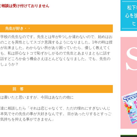
ご相談は受け付けておりません
先生が好き・・
学校の先生なのです。先生とは年が6つしか違わないので、始めはお
のことを異性としてスゴク意識するようになりました。1年の時は授
とが出来ました。わからない所があり困っていたら、優しく教えてく
でも、私は肝心なトコで恥ずかしがるので先生とあまりまともに話す
、話すどころか会う機会さえほとんどなくなりました。でも、先生の
でしょうか？
回 答
は書いたと思いますが、今回はあなたの他に
友達に相談したら「それは恋じゃなくて、ただの憧れにすぎないんじ
本気でその先生の事が大好きなんです。 目があったりするとすっご
の気持ちを抑える事ができません」