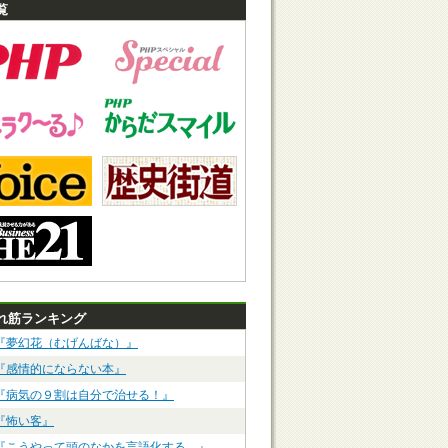
覧
れ筋ランキング
『夢幻花（むげんばな）』
『感情的にならない本』
『病気の９割は自分で治せる！』
『怖い客』
『こうやって頭のなかを言語化する。』