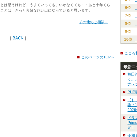
とは思うけれど、うまくいっても、いかなくても・・あと十年くら
6位
なことは、きっと素敵な想い出になっていると思います。
7位
その他のご相談→
8位
9位
｜
BACK
｜
10位
こころ
このページのTOPへ
最新ニ
福田
く。
ナレ
PH
【も
誰？
202
ドラ
Pri
定！
令和