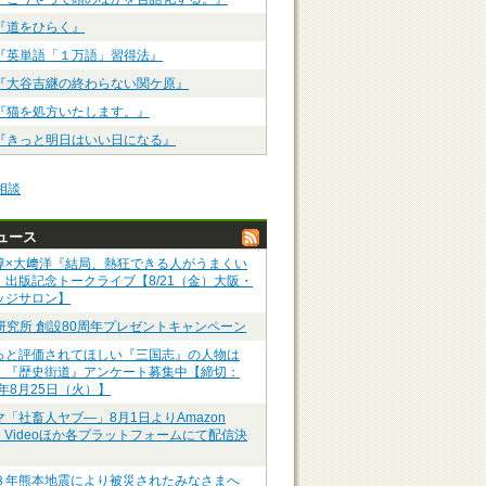
『道をひらく』
『英単語「１万語」習得法』
『大谷吉継の終わらない関ケ原』
『猫を処方いたします。』
『きっと明日はいい日になる』
相談
ュース
淳×大﨑洋『結局、熱狂できる人がうまくい
』出版記念トークライブ【8/21（金）大阪・
ッジサロン】
P研究所 創設80周年プレゼントキャンペーン
っと評価されてほしい『三国志』の人物は
】『歴史街道』アンケート募集中【締切：
6年8月25日（火）】
マ「社畜人ヤブ―」8月1日よりAmazon
me Videoほか各プラットフォームにて配信決
８年熊本地震により被災されたみなさまへ