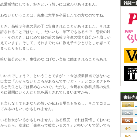
雑誌一
恋愛感情にしても、好きという想いには変わりありません。
わないということは、先生は大学を卒業したての方なのですね。
とき。高校３年生の男の子に告白されたことがありました。それま
も許されることではないし、だいいち、年下でもあるので、恋愛の対
が・・そのとき、はじめて目の前の高校３年生の彼と自分が４歳しか
覚えています。そして、それまでたんに教え子のひとりとしか思って
しまったりもしました。
暗い気分のとき、生徒のなにげない言葉に励まされることもあれ
いいのでしょう？」ということですが・・今は授業担当ではないと
を口実に「わからないところがあるんですけど・・」とコンタクトを
れると先生としては拒めないので。ただし、今現在の教科担当の先生
ころに質問にいくんだと気を悪くされてしまいますから。
書籍売
も言わなくてもあなたの想いが伝わる場合もあるし、そこでコミュ
してみるのもいいかもしれません。
いる彼女がいるかもしれません。ある程度、それは覚悟しておいた
怖かったら、友達に「先生って彼女いるの？」と軽いノリで聞いても
4位
5位