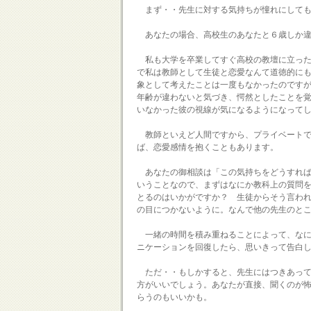
まず・・先生に対する気持ちが憧れにしても
あなたの場合、高校生のあなたと６歳しか違
私も大学を卒業してすぐ高校の教壇に立った
で私は教師として生徒と恋愛なんて道徳的に
象として考えたことは一度もなかったのです
年齢が違わないと気づき、愕然としたことを
いなかった彼の視線が気になるようになって
教師といえど人間ですから、プライベートで
ば、恋愛感情を抱くこともあります。
あなたの御相談は「この気持ちをどうすれば
いうことなので、まずはなにか教科上の質問
とるのはいかがですか？ 生徒からそう言わ
の目につかないように。なんで他の先生のと
一緒の時間を積み重ねることによって、なに
ニケーションを回復したら、思いきって告白
ただ・・もしかすると、先生にはつきあって
方がいいでしょう。あなたが直接、聞くのが
らうのもいいかも。