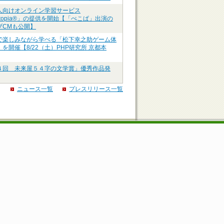
人向けオンライン学習サービス
ztopia®」の提供を開始【「ぺこぱ」出演の
ブCMも公開】
で楽しみながら学べる「松下幸之助ゲーム体
を開催【8/22（土）PHP研究所 京都本
４回 未来屋５４字の文学賞」優秀作品発
ニュース一覧
プレスリリース一覧