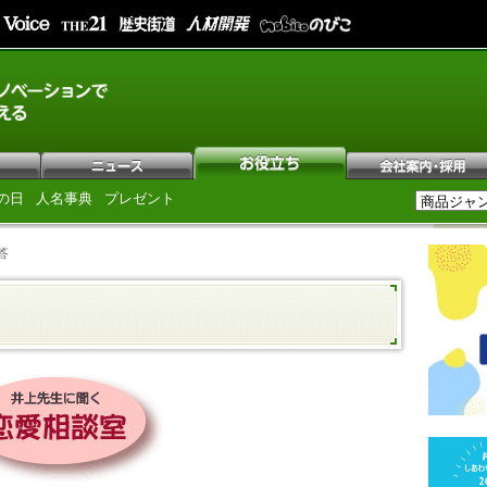
の日
人名事典
プレゼント
答