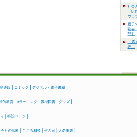
社会
「Bi
ウェ
親子
験会」
部】
「第
表！
庭通販
コミック
デジタル・電子書籍
通信教育
eラーニング
職域図書
グッズ
ティ
特設ページ
』今月の診断
こころ相談
何の日
人名事典