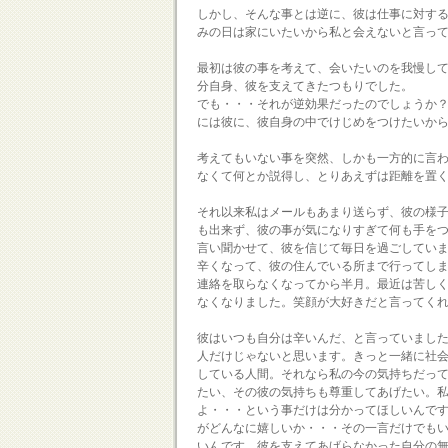
しかし、そんな事とは逆に、彼は仕事に対す
みの日は家にいたいから私と会えないと言っ
最初は彼の事を考えて、会いたいのを我慢し
分自身、彼を支えてきたつもりでした。
でも・・・それが逆効果だったのでしょうか
には彼に、彼自身の中でけじめをつけたいか
考えてもいない事を突然、しかも一方的に言
なくて何とか説得し、とりあえずは距離を置
それ以来私はメールもあまり送らず、彼の様
も出来ず、彼の事が気になりすぎて何も手を
言い聞かせて、彼を信じて毎日を過ごしてい
辛くなって、彼の住んでいる所まで行ってし
連絡を取らなくなってから半月。最近は苦し
なくなりました。笑顔が大好きだと言ってく
彼はいつも自分は辛いんだ、と言っていまし
人だけじゃないと思います。きっと一緒に社
している人間。それなら私の今の気持ちだっ
たい、その彼の気持ちも尊重してあげたい。
よ・・・という事だけは分かってほしいんで
がどんなに嬉しいか・・・その一言だけでも
いんです。彼を支えてあげらなかった自分の