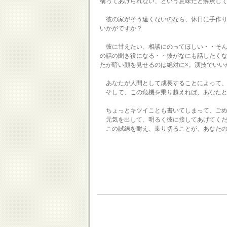
構ってあげられない、という意味だと解釈し
彼の家がそう遠くないのなら、休日に手作り
いかがですか？
彼に甘えたい、相談にのってほしい・・そんな
の話の聞き役になる・・彼がなにも話したく
たが暗い顔を見せるのは絶対に×。演技でいい
あなたが人間として成長することによって、
そして、この危機を乗り越えれば、あなたと
ちょっとキツイことも書いてしまって、ごめ
元気を出して、明るく彼に接してあげてくだ
この試練を耐え、乗り切ることが、あなたの