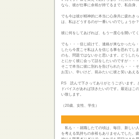
なら、彼が仕事に余裕が持てるまで、私自身
でも今は彼が精神的に本当に心身共に疲れき
は、私はどうするのが一番いいのでしょうか
彼に何をしてあげれば、もう一度心を開いて
でも・・・信じ続けて、連絡が来なかったら
したら今度こそ私は人を信じる事を恐れてし
のも、問題ではないかと思います。どうした
とにかく彼に会って話をしたいのですが・・
そこで本当に彼に別れを告げられたら・・・
お互い、辛いけど、前みたいに彼と笑いあえ
P.S 読んで下さってありがとうございます
ドバイスがあれば頂きたいのです。最近はこの
い致します。
（20歳、女性、学生）
私も・・就職したての頃は、毎日、新しい人
を考える気持ちの余裕もありませんでした。