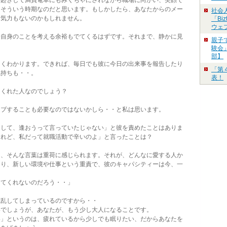
早起きして満員電車にもみくちゃにされながら職場に向かい、笑顔で
もそういう時期なのだと思います。もしかしたら、あなたからのメー
社会
す気力もないのかもしれません。
「Bi
ウェ
自身のことを考える余裕もでてくるはずです。それまで、静かに見
親子
験会」
部】
くわかります。できれば、毎日でも彼に今日の出来事を報告したり
「第
気持ちも・・。
表！
てくれた人なのでしょう？
ブすることも必要なのではないかしら・・と私は思います。
して、逢おうって言っていたじゃない」と彼を責めたことはありま
けれど、私だって就職活動で辛いのよ」と言ったことは？
、そんな言葉は重荷に感じられます。それが、どんなに愛する人か
まり、新しい環境や仕事という重責で、彼のキャパシティーは今、一
してくれないのだろう・・」
乱してしまっているのですから・・
でしょうが、あなたが、もう少し大人になることです。
」というのは、疲れているから少しでも眠りたい、だからあなたを