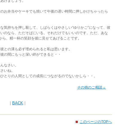
てあげましょう。
のお弁当やケーキでも焼いて午後の遅い時間に押しかけちゃったら
気持ちを押し殺して、しばらくはやさしい“ゆりかご”になって、彼
ないのなら、ただそばにいる。それだけでもいいのです。ただ、あな
から、精一杯の笑顔を彼に見せてあげることです。
彼との溝も必ず埋められると私は思います。
彼の間にもっと深い絆ができると・・
んなさい。
さいね。
ひとりの人間としての成長につながるのでないかしら・・。
その他のご相談→
｜
BACK
｜
このページのTOPへ