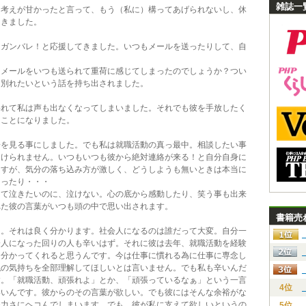
雑誌一
る考えが甘かったと言って、もう（私に）構ってあげられないし、休
てきました。
てガンバレ！と応援してきました。いつもメールを送ったりして、自
？メールをいつも送られて重荷に感じてしまったのでしょうか？つい
ら別れたいという話を持ち出されました。
われて私は声も出なくなってしまいました。それでも彼を手放したく
くことになりました。
子を見る事にしました。でも私は就職活動の真っ最中。相談したい事
つけられません。いつもいつも彼から絶対連絡が来る！と自分自身に
ますが、気分の落ち込み方が激しく、どうしようも無いときは本当に
まったり・・・
くて泣きたいのに、泣けない。心の底から感動したり、笑う事も出来
れた彼の言葉がいつも頭の中で思い出されます。
書籍売
た。それは良く分かります。社会人になるのは誰だって大変。自分一
会人になった回りの人も辛いはず。それに彼は去年、就職活動を経験
て分かってくれると思うんです。今は仕事に慣れる為に仕事に専念し
私の気持ちを全部理解してほしいとは言いません。でも私も辛いんだ
す。「就職活動、頑張れよ」とか、「頑張っているなぁ」という一言
4位
いいんです。彼からのその言葉が欲しい。でも彼にはそんな余裕がな
無力さにヘコんでしまいます。でも、彼が私に支えて欲しいというの
5位