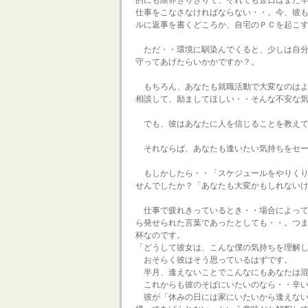
的にも限界ぎりぎりで、それでも翌日はまた
仕事をこなさなければならない・・。今、彼
ルに返事を書くどころか、自宅のＰＣを起こ
ただ・・環境に馴染んでくると、少しは自分
守ってあげたらいかかですか？。
もちろん、あなたも就職活動で大変なのはよ
相談して、励ましてほしい・・そんな不安な
でも、彼はあなたに人を信じることを教え
それならば、あなたも逢いたい気持ちをセー
もしかしたら・・「スケジュールをやりくり
せんでしたか？「あなたも大変かもしれない
仕事で疲れきっているとき・・場合によって
ら発せられた言葉であったとしても・・。つ
杯なのです。
「どうして彼女は、こんな僕の気持ちを理解
おそらく彼はそう思っているはずです。
半月、逢えないことでこんなにもあなたは混
これからも彼のそばにいたいのなら・・辛い
彼が「休みの日には家にいたいから逢えない