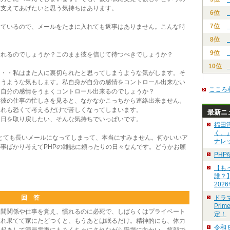
、支えてあげたいと思う気持ちはあります。
6位
7位
っているので、メールをたまに入れても返事はありません。こんな時
？
8位
9位
くれるのでしょうか？このまま彼を信じて待つべきでしょうか？
10位
・・・私はまた人に裏切られたと思ってしまうような気がします。そ
まうような気もします。私自身が自分の感情をコントロール出来ない
こころ
ら自分の感情をうまくコントロール出来るのでしょうか？
・彼の仕事の忙しさを見ると、なかなかこっちから連絡出来ません。
それも恐くて考えるだけで苦しくなってしまいます。
最新ニ
る日を取り戻したい、そんな気持ちでいっぱいです。
福田
く。
。とても長いメールになってしまって、本当にすみません。何かいいア
ナレ
事ばかり考えてPHPの雑誌に頼ったりの日々なんです。どうかお願
PH
【も
誰？
202
回 答
ドラ
Pri
間関係や仕事を覚え、慣れるのに必死で、しばらくはプライベート
定！
疲れ果てて家にたどつくと、もうあとは眠るだけ。精神的にも、体力
令和