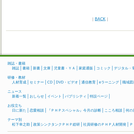
｜
BACK
｜
雑誌・書籍
雑誌
書籍
新書
文庫
児童書・ＹＡ
家庭通販
コミック
デジタル・
研修・教材
人材育成
セミナー
CD
DVD・ビデオ
通信教育
eラーニング
職域図
ニュース
新着一覧
おしらせ
イベント
パブリシティ
特設ページ
お役立ち
日に新た
恋愛相談
『ＰＨＰスペシャル』今月の診断
こころ相談
何の
テーマ別
松下幸之助
政策シンクタンクＰＨＰ総研
社員研修のＰＨＰ人材開発
Ｐ