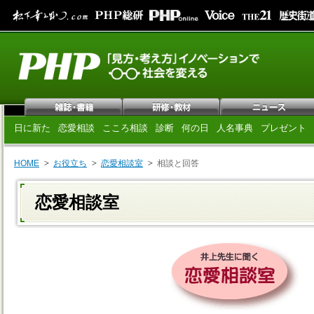
日に新た
恋愛相談
こころ相談
診断
何の日
人名事典
プレゼント
HOME
お役立ち
恋愛相談室
相談と回答
恋愛相談室