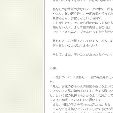
今後の人生を生きる上で、彼は絶対無比のパ
あなたのお手紙の少ないデータの中で、私も
やはり、彼の言う通り、一度故郷へ行ってみ
夏休みとか、お盆とかという名目で。
もしかしたら、そこから何かがはじまるかも
知らない人々、まして彼の両親ともなれば、
でも・・きちんと、ブチあたってきた方がい
離れたところで鬱々としていても、彼も、あ
何も新しいことがはじまらない！
そして。また、辛いことがあったらメールく
追伸。
・・先日の「×１子供あり・・彼の過去を許せ
た。
「最近、お腹の赤ちゃんの胎動を感じるよう
いけない！と思い始めています。今でも悔し
た、という彼の気持ちも分かるような気がし
るように頑張っていきたいと思います」
また、同様の辛さを味わった方たちからも、
こんなにも未熟なアドバイスしかできない私