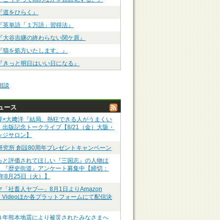
『道をひらく』
『英単語「１万語」習得法』
『大谷吉継の終わらない関ケ原』
『猫を処方いたします。』
『きっと明日はいい日になる』
相談
ュース
淳×大﨑洋『結局、熱狂できる人がうまくい
』出版記念トークライブ【8/21（金）大阪・
ッジサロン】
P研究所 創設80周年プレゼントキャンペーン
っと評価されてほしい『三国志』の人物は
】『歴史街道』アンケート募集中【締切：
6年8月25日（火）】
マ「社畜人ヤブ―」8月1日よりAmazon
me Videoほか各プラットフォームにて配信決
８年熊本地震により被災されたみなさまへ