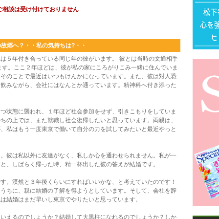
ご相談は受け付けておりません
の故郷へ？・・私の気持ちは?・・
は５年付き合っている同じ年の彼がいます。 彼とは当時の文通相手
ます。ここ２年ほどは、彼が私の家にころがりこみ一緒に住んでいま
。そのことで最近はいつもけんかになっています。また、彼は対人恐
を飲みながら、会社にはなんとか通っています。精神科へ付き添った
つ状態に襲われ、１年ほど社会参加をせず、引きこもりをしていま
持ちの上では、また就職し社会復帰したいと思っています。両親は、
が、私はもう一度東京で働いて自分の力を試してみたいと最近やっと
。彼は私以外に友達がなく、私しか心を通わせられません。私が一
うと、しばらく帰った時、精一杯出した彼の答えが結婚です。
す。漠然と３年後くらいにすればいいかな、と考えていたのです！
るうちに、親に結婚の了解を得ようとしています。そして、会社を辞
私は結婚はまだ早いし東京でやりたいと思っています。
いえるのでしょうか？結婚して大黒柱になれるのでしょうか？しか