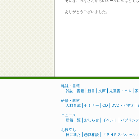
そんな、みなさんからのメールに私はとても
ありがとうございました。
雑誌・書籍
雑誌
書籍
新書
文庫
児童書・ＹＡ
家
研修・教材
人材育成
セミナー
CD
DVD・ビデオ
ニュース
新着一覧
おしらせ
イベント
パブリシ
お役立ち
日に新た
恋愛相談
『ＰＨＰスペシャル