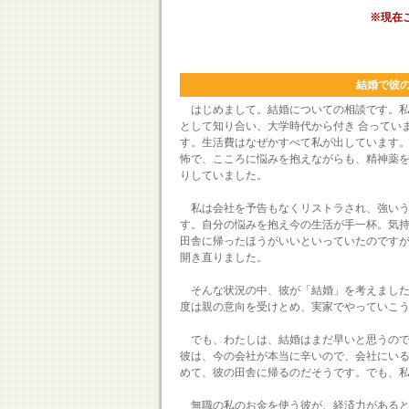
※現在
結婚で彼
はじめまして。結婚についての相談です。私
として知り合い、大学時代から付き 合ってい
す。生活費はなぜかすべて私が出しています
怖で、こころに悩みを抱えながらも、精神薬
りしていました。
私は会社を予告もなくリストラされ、強いう
す。自分の悩みを抱え今の生活が手一杯。気
田舎に帰ったほうがいいといっていたのです
開き直りました。
そんな状況の中、彼が「結婚」を考えました
度は親の意向を受けとめ、実家でやっていこ
でも、わたしは、結婚はまだ早いと思うので
彼は、今の会社が本当に辛いので、会社にい
めて、彼の田舎に帰るのだそうです。でも、
無職の私のお金を使う彼が、経済力があると