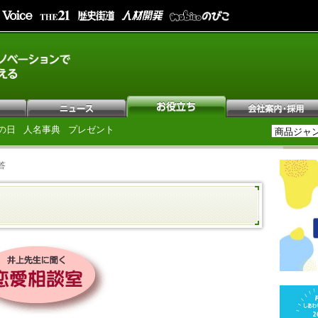
の日
人名事典
プレゼント
答