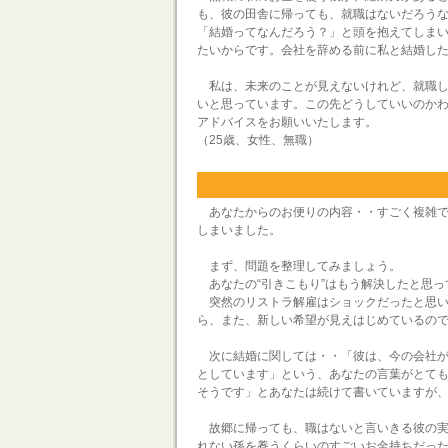
も、彼の田舎に帰っても、就職はないだろう
「結婚ってなんだろう？」と頭を抱えてしま
たいからです。会社を辞める前に私と結婚し
私は、未来のことが見えないけれど、就職し
いと思っています。この先どうしていいのか
アドバイスをお願いいたします。
（25歳、女性、無職）
あなたからのお便りの内容・・すごく複雑で
しまいました。
まず、問題を整理してみましょう。
あなたの“引きこもり”はもう解決したと思っ
突然のリストラ解雇はショックだったと思い
ら、また、新しい希望が見えはじめているの
次に結婚に関しては・・「彼は、今の会社が
としています」という、あなたの言葉がとて
そうです」とあなたは続けて書いていますが
故郷に帰っても、職はないと言いきる彼の実
れない孫を養うくらいのすごいお金持ちだっ