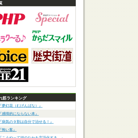
覧
れ筋ランキング
『夢幻花（むげんばな）』
『感情的にならない本』
『病気の９割は自分で治せる！』
『怖い客』
『こうやって頭のなかを言語化する。』