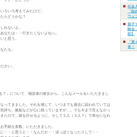
ートナーかどうか・・
社会
いろいろ考えてみたけど。
「Bi
ウェ
たらどうかな？
親子
しれないよ。
験会」
あなたは・・行きたくないよねっ。
部】
いと思う。
「第
表！
なたも。
ださい。
る？」について、相談者の彼女から、こんなメールをいただきまし
になってきました。それを感じて、いつまでも過去に囚われていては
い気持ち、嫉妬などが心に残っていますが…。でも今まで言えなかっ
てきたので…彼を許せるように、そして２人（３人？）で幸せになれ
お手紙を多数、いただきました。
に・・と思うと・・なんだか・・涙っぽくなったりして・・