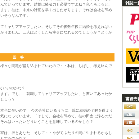
雑誌一
なんていっています。結婚は経済力も必要ですよね？色々考えると、
います。彼は、未来の計画を早く出したがります。それは会社を辞め
たいそうなんです。
てキャリアアップしたい。そしてその後数年後に結婚を考えればい
わかりません。二人はどうしたら幸せになれるのでしょうか？どうか
回 答
様々な問題が盛り込まれていたので・・私は、しばし、考え込んで
ていいのかな？
ます。でも、「就職してキャリアアップしたい」と書いてあったか
書籍売
でしょう？
本当に辛いので、 今の会社にいるうちに、親に結婚の了解を得よう
も気になっています。「そして、会社を辞めて、彼の田舎に帰るのだ
、それはいったいどういうことを意味しているのかしら？
4位
家は、彼とあなた、そして・・やがてふたりの間に生まれるかもし
たりするのかな？
5位