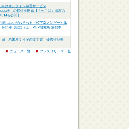
人向けオンライン学習サービス
ztopia®」の提供を開始【「ぺこぱ」出演の
ブCMも公開】
で楽しみながら学べる「松下幸之助ゲーム体
を開催【8/22（土）PHP研究所 京都本
４回 未来屋５４字の文学賞」優秀作品発
ニュース一覧
プレスリリース一覧