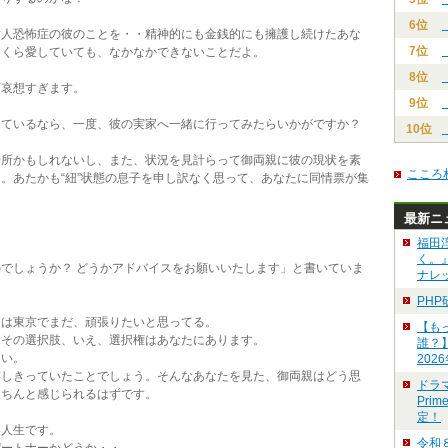
6位
人恐怖症の彼のことを・・精神的にも金銭的にも擁護し続けたあな
7位
いくら愛していても、なかなかできないことだよ。
8位
哀想すぎます。
9位
ているなら、一度、彼の実家へ一緒に行ってみたらいかがですか？
10位
所かもしれないし、また、状況を見計らって御両親に彼の現状を素
こころ
。あたかも“紐”状態の息子を申し訳なく思って、あなたに同情票が集
最新ニ
福田
く。
でしょうか？ どうかアドバイスをお願いいたします」と書いていま
ナレ
PH
は東京でまだ、頑張りたいと思ってる。
【も
その選択肢、いえ、選択権はあなたにあります。
誰？
い。
202
しきっていたことでしょう。そんなあなたを見た、御両親はどう思
ドラ
きちんと感じられるはずです。
Pri
定！
人生です。
令和