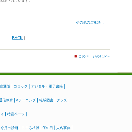
励まされています。
その他のご相談→
｜
BACK
｜
このページのTOPへ
庭通販
コミック
デジタル・電子書籍
通信教育
eラーニング
職域図書
グッズ
ティ
特設ページ
』今月の診断
こころ相談
何の日
人名事典