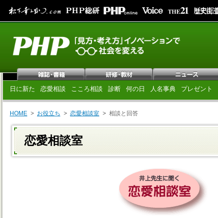
日に新た
恋愛相談
こころ相談
診断
何の日
人名事典
プレゼント
HOME
お役立ち
恋愛相談室
相談と回答
恋愛相談室