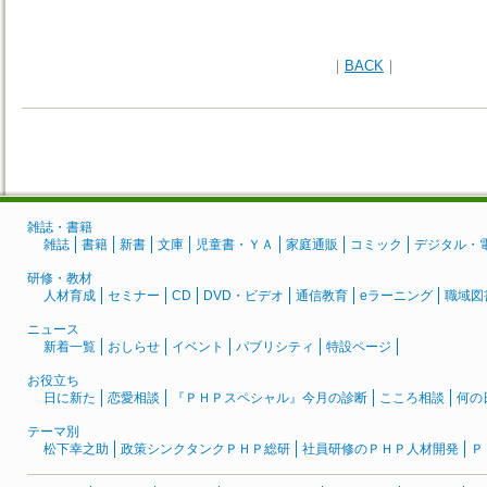
｜
BACK
｜
雑誌・書籍
雑誌
書籍
新書
文庫
児童書・ＹＡ
家庭通販
コミック
デジタル・
研修・教材
人材育成
セミナー
CD
DVD・ビデオ
通信教育
eラーニング
職域図
ニュース
新着一覧
おしらせ
イベント
パブリシティ
特設ページ
お役立ち
日に新た
恋愛相談
『ＰＨＰスペシャル』今月の診断
こころ相談
何の
テーマ別
松下幸之助
政策シンクタンクＰＨＰ総研
社員研修のＰＨＰ人材開発
Ｐ