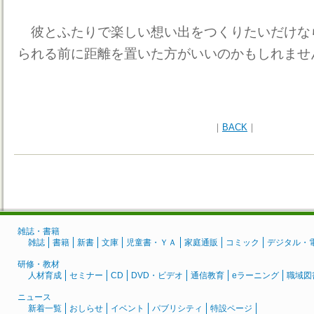
彼とふたりで楽しい想い出をつくりたいだけな
られる前に距離を置いた方がいいのかもしれませ
｜
BACK
｜
雑誌・書籍
雑誌
書籍
新書
文庫
児童書・ＹＡ
家庭通販
コミック
デジタル・
研修・教材
人材育成
セミナー
CD
DVD・ビデオ
通信教育
eラーニング
職域図
ニュース
新着一覧
おしらせ
イベント
パブリシティ
特設ページ