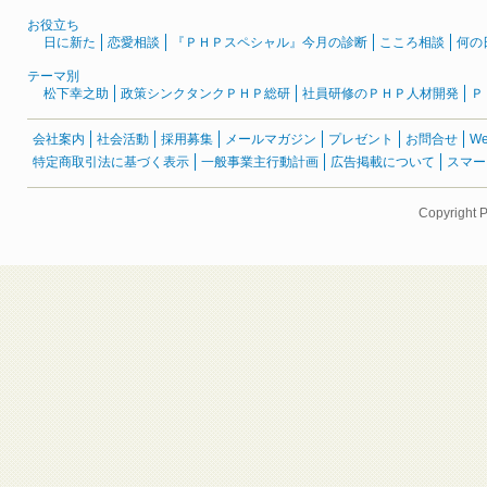
お役立ち
日に新た
恋愛相談
『ＰＨＰスペシャル』今月の診断
こころ相談
何の
テーマ別
松下幸之助
政策シンクタンクＰＨＰ総研
社員研修のＰＨＰ人材開発
Ｐ
会社案内
社会活動
採用募集
メールマガジン
プレゼント
お問合せ
W
特定商取引法に基づく表示
一般事業主行動計画
広告掲載について
スマー
Copyright 