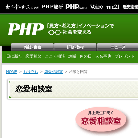
日に新た
恋愛相談
こころ相談
診断
何の日
人名事典
プレゼント
HOME
お役立ち
恋愛相談室
相談と回答
恋愛相談室