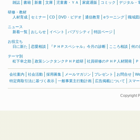
雑誌
書籍
新書
文庫
児童書・ＹＡ
家庭通販
コミック
デジタル・
研修・教材
人材育成
セミナー
CD
DVD・ビデオ
通信教育
eラーニング
職域図
ニュース
新着一覧
おしらせ
イベント
パブリシティ
特設ページ
お役立ち
日に新た
恋愛相談
『ＰＨＰスペシャル』今月の診断
こころ相談
何の
テーマ別
松下幸之助
政策シンクタンクＰＨＰ総研
社員研修のＰＨＰ人材開発
Ｐ
会社案内
社会活動
採用募集
メールマガジン
プレゼント
お問合せ
W
特定商取引法に基づく表示
一般事業主行動計画
広告掲載について
スマー
Copyright 