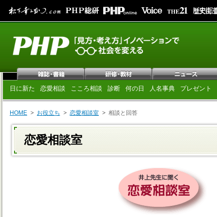
日に新た
恋愛相談
こころ相談
診断
何の日
人名事典
プレゼント
HOME
お役立ち
恋愛相談室
相談と回答
恋愛相談室