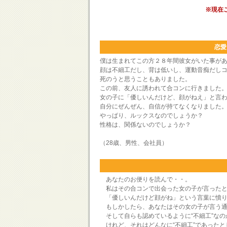
※現在
恋愛
僕は生まれてこの方２８年間彼女がいた事が
顔は不細工だし、背は低いし、運動音痴だし
死のうと思うこともありました。
この前、友人に誘われて合コンに行きました
女の子に「優しいんだけど、顔がねえ」と言
自分にぜんぜん、自信が持てなくなりました
やっぱり、ルックスなのでしょうか？
性格は、関係ないのでしょうか？
（28歳、男性、会社員）
あなたのお便りを読んで・・。
私はその合コンで出会った女の子が言ったと
「優しいんだけど顔がね」という言葉に憤り
もしかしたら、あなたはその女の子が言う通
そして自らも認めているように“不細工”なの
けれど、それはどんなに“不細工”であったと