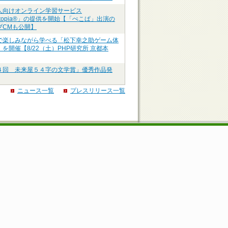
人向けオンライン学習サービス
ztopia®」の提供を開始【「ぺこぱ」出演の
ブCMも公開】
で楽しみながら学べる「松下幸之助ゲーム体
を開催【8/22（土）PHP研究所 京都本
４回 未来屋５４字の文学賞」優秀作品発
ニュース一覧
プレスリリース一覧