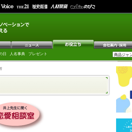
の日
人名事典
プレゼント
答