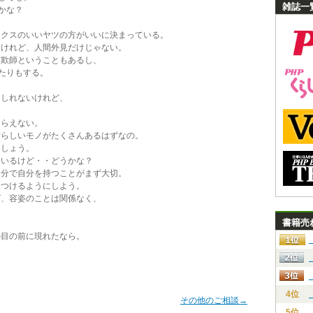
雑誌一
かな？
クスのいいヤツの方がいいに決まっている。
けれど、人間外見だけじゃない。
欺師ということもあるし、
たりもする。
しれないけれど、
らえない。
らしいモノがたくさんあるはずなの。
しょう。
いるけど・・どうかな？
分で自分を持つことがまず大切。
つけるようにしよう。
、容姿のことは関係なく、
書籍売
目の前に現れたなら。
4位
その他のご相談→
5位