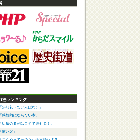
覧
れ筋ランキング
『夢幻花（むげんばな）』
『感情的にならない本』
『病気の９割は自分で治せる！』
『怖い客』
『こうやって頭のなかを言語化する。』