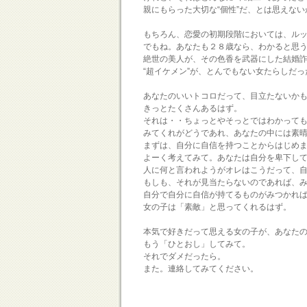
親にもらった大切な“個性”だ、とは思えない
もちろん、恋愛の初期段階においては、ルッ
でもね。あなたも２８歳なら、わかると思う
絶世の美人が、その色香を武器にした結婚詐
“超イケメン”が、とんでもない女たらしだっ
あなたのいいトコロだって、目立たないかも
きっとたくさんあるはず。
それは・・ちょっとやそっとではわかっても
みてくれがどうであれ、あなたの中には素晴
まずは、自分に自信を持つことからはじめま
よーく考えてみて。あなたは自分を卑下して
人に何と言われようがオレはこうだって、自
もしも、それが見当たらないのであれば、み
自分で自分に自信が持てるものがみつかれば
女の子は「素敵」と思ってくれるはず。
本気で好きだって思える女の子が、あなたの
もう「ひとおし」してみて。
それでダメだったら。
また。連絡してみてください。