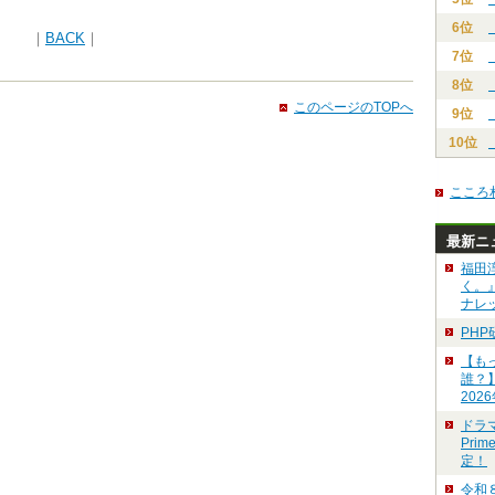
6位
｜
BACK
｜
7位
8位
このページのTOPへ
9位
10位
こころ
最新ニ
福田
く。
ナレ
PH
【も
誰？
202
ドラ
Pri
定！
令和