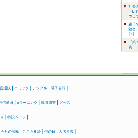
社会
「Bi
ウェ
親子
験会」
部】
「第
表！
庭通販
コミック
デジタル・電子書籍
通信教育
eラーニング
職域図書
グッズ
ティ
特設ページ
』今月の診断
こころ相談
何の日
人名事典