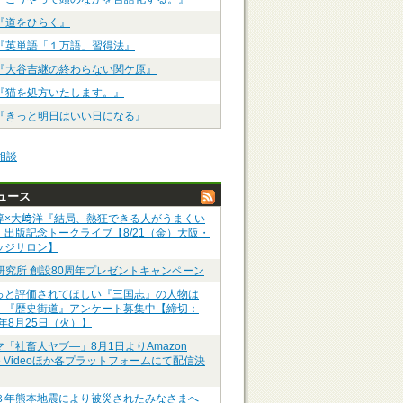
『道をひらく』
『英単語「１万語」習得法』
『大谷吉継の終わらない関ケ原』
『猫を処方いたします。』
『きっと明日はいい日になる』
相談
ュース
淳×大﨑洋『結局、熱狂できる人がうまくい
』出版記念トークライブ【8/21（金）大阪・
ッジサロン】
P研究所 創設80周年プレゼントキャンペーン
っと評価されてほしい『三国志』の人物は
】『歴史街道』アンケート募集中【締切：
6年8月25日（火）】
マ「社畜人ヤブ―」8月1日よりAmazon
me Videoほか各プラットフォームにて配信決
８年熊本地震により被災されたみなさまへ