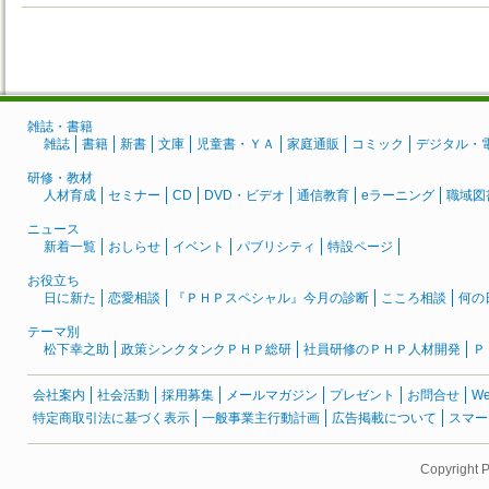
雑誌・書籍
雑誌
書籍
新書
文庫
児童書・ＹＡ
家庭通販
コミック
デジタル・
研修・教材
人材育成
セミナー
CD
DVD・ビデオ
通信教育
eラーニング
職域図
ニュース
新着一覧
おしらせ
イベント
パブリシティ
特設ページ
お役立ち
日に新た
恋愛相談
『ＰＨＰスペシャル』今月の診断
こころ相談
何の
テーマ別
松下幸之助
政策シンクタンクＰＨＰ総研
社員研修のＰＨＰ人材開発
Ｐ
会社案内
社会活動
採用募集
メールマガジン
プレゼント
お問合せ
W
特定商取引法に基づく表示
一般事業主行動計画
広告掲載について
スマー
Copyright 