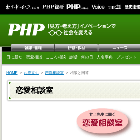
日に新た
恋愛相談
こころ相談
診断
何の日
人名事典
プレゼント
HOME
お役立ち
恋愛相談室
相談と回答
恋愛相談室