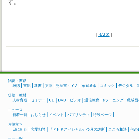
す。
｜
BACK
｜
雑誌・書籍
雑誌
書籍
新書
文庫
児童書・ＹＡ
家庭通販
コミック
デジタル・
研修・教材
人材育成
セミナー
CD
DVD・ビデオ
通信教育
eラーニング
職域図
ニュース
新着一覧
おしらせ
イベント
パブリシティ
特設ページ
お役立ち
日に新た
恋愛相談
『ＰＨＰスペシャル』今月の診断
こころ相談
何の