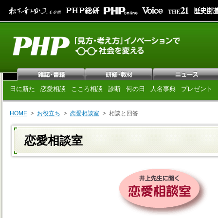
日に新た
恋愛相談
こころ相談
診断
何の日
人名事典
プレゼント
HOME
お役立ち
恋愛相談室
相談と回答
恋愛相談室