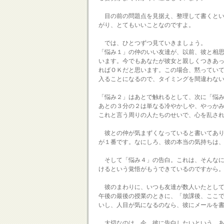
目の前の問題点を見据え、整理して書くとい
がり、とてもいいことなのですよ。
では、ひとつずつ見ていきましょう。
「悩み１」の仲のいい友達が、以前、彼と相
います。今でもあなたが彼女と親しくつきあ
ればＯＫだと思います。この場合、黙ってい
入ることになるので、タイミングを間違わな
「悩み２」はあとで触れるとして、次に「悩
あとの３分の２は単なる冷やかしや、やっか
これと言う周りの人たちのせいで、心を乱さ
彼との仲が気まずくなっていると書いてあり
が１番です。なにしろ、彼の本当の気持ちは
そして「悩み４」の告白。これは、そんなに
けるという覚悟がもうできているのですから
彼のまわりに、いつも友達が数人いたとして
午後の最後の授業のときに、「放課後、ここ
いし、人目が気になるのなら、彼にメールを
大切なのは、今、彼に告白したいという、あ