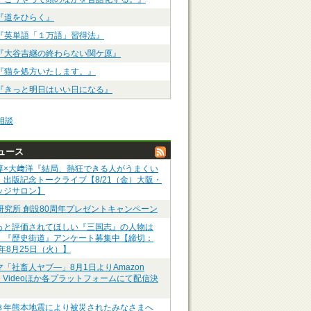
『道をひらく』
『英単語「１万語」習得法』
『大谷吉継の終わらない関ケ原』
『猫を処方いたします。』
『きっと明日はいい日になる』
相談
ュース
淳×大﨑洋『結局、熱狂できる人がうまくい
』出版記念トークライブ【8/21（金）大阪・
ッジサロン】
P研究所 創設80周年プレゼントキャンペーン
っと評価されてほしい『三国志』の人物は
】『歴史街道』アンケート募集中【締切：
6年8月25日（火）】
マ「社畜人ヤブ―」8月1日よりAmazon
me Videoほか各プラットフォームにて配信決
８年熊本地震により被災されたみなさまへ