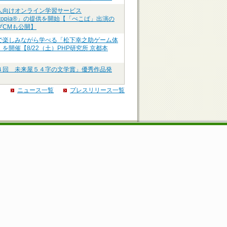
人向けオンライン学習サービス
ztopia®」の提供を開始【「ぺこぱ」出演の
ブCMも公開】
で楽しみながら学べる「松下幸之助ゲーム体
を開催【8/22（土）PHP研究所 京都本
４回 未来屋５４字の文学賞」優秀作品発
ニュース一覧
プレスリリース一覧