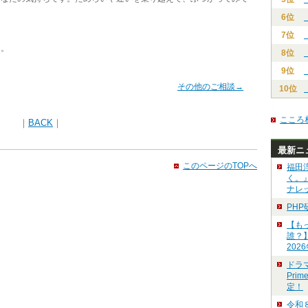
6位
7位
っ。
8位
9位
その他のご相談→
10位
こころ
｜
BACK
｜
最新ニ
このページのTOPへ
福田
く。
ナレ
PH
【も
誰？
202
ドラ
Pri
定！
令和