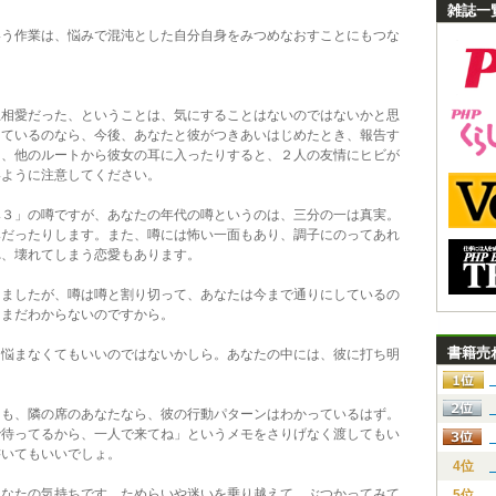
雑誌一
う作業は、悩みで混沌とした自分自身をみつめなおすことにもつな
思相愛だった、ということは、気にすることはないのではないかと思
っているのなら、今後、あなたと彼がつきあいはじめたとき、報告す
て、他のルートから彼女の耳に入ったりすると、２人の友情にヒビが
いように注意してください。
み３」の噂ですが、あなたの年代の噂というのは、三分の一は真実。
みだったりします。また、噂には怖い一面もあり、調子にのってあれ
れ、壊れてしまう恋愛もあります。
ましたが、噂は噂と割り切って、あなたは今まで通りにしているの
、まだわからないのですから。
書籍売
悩まなくてもいいのではないかしら。あなたの中には、彼に打ち明
。
も、隣の席のあなたなら、彼の行動パターンはわかっているはず。
で待ってるから、一人で来てね」というメモをさりげなく渡してもい
書いてもいいでしょ。
4位
なたの気持ちです。ためらいや迷いを乗り越えて、ぶつかってみて
5位