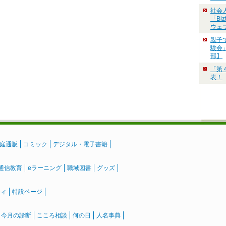
社会
「Bi
ウェ
親子
験会」
部】
「第
表！
庭通販
コミック
デジタル・電子書籍
通信教育
eラーニング
職域図書
グッズ
ティ
特設ページ
』今月の診断
こころ相談
何の日
人名事典