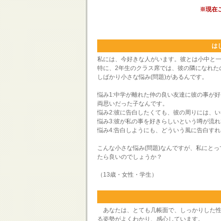
※現在
は
私には、今好きな人がいます。彼とは小中と
特に、2年生のクラス席では、彼の隣になれた
しばかり小さな悩み(問題)があるんです。
悩み1:中学が離れた仲の良い友達に彼の事が
両思いだった子なんです。
悩み2:彼に告白したくても、彼の周りには、
悩み3:彼が私の事を好きらしいという噂が流
悩み4:告白しようにも、どういう風に告白す
こんな小さな悩み(問題)なんですが、私にとっ
たら良いのでしょうか？
（13歳・女性・学生）
あなたは、とても几帳面で、しっかりした性
る姿勢がよくわかり、感心しています。