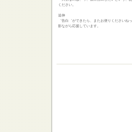
ください。
追伸
゛告白゛ができたら、またお便りくださいね
影ながら応援しています。