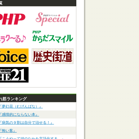
覧
れ筋ランキング
『夢幻花（むげんばな）』
『感情的にならない本』
『病気の９割は自分で治せる！』
『怖い客』
『こうやって頭のなかを言語化する。』