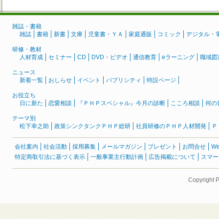
雑誌・書籍
雑誌
書籍
新書
文庫
児童書・ＹＡ
家庭通販
コミック
デジタル・
研修・教材
人材育成
セミナー
CD
DVD・ビデオ
通信教育
eラーニング
職域図
ニュース
新着一覧
おしらせ
イベント
パブリシティ
特設ページ
お役立ち
日に新た
恋愛相談
『ＰＨＰスペシャル』今月の診断
こころ相談
何の
テーマ別
松下幸之助
政策シンクタンクＰＨＰ総研
社員研修のＰＨＰ人材開発
Ｐ
会社案内
社会活動
採用募集
メールマガジン
プレゼント
お問合せ
W
特定商取引法に基づく表示
一般事業主行動計画
広告掲載について
スマー
Copyright 