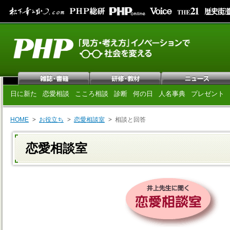
日に新た
恋愛相談
こころ相談
診断
何の日
人名事典
プレゼント
HOME
お役立ち
恋愛相談室
相談と回答
恋愛相談室