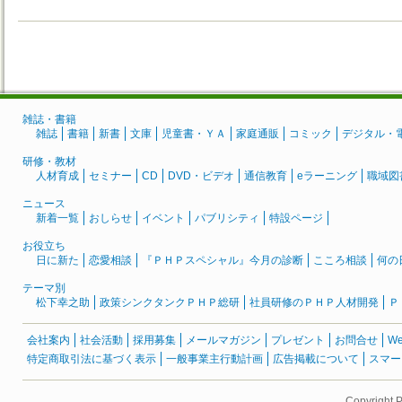
雑誌・書籍
雑誌
書籍
新書
文庫
児童書・ＹＡ
家庭通販
コミック
デジタル・
研修・教材
人材育成
セミナー
CD
DVD・ビデオ
通信教育
eラーニング
職域図
ニュース
新着一覧
おしらせ
イベント
パブリシティ
特設ページ
お役立ち
日に新た
恋愛相談
『ＰＨＰスペシャル』今月の診断
こころ相談
何の
テーマ別
松下幸之助
政策シンクタンクＰＨＰ総研
社員研修のＰＨＰ人材開発
Ｐ
会社案内
社会活動
採用募集
メールマガジン
プレゼント
お問合せ
W
特定商取引法に基づく表示
一般事業主行動計画
広告掲載について
スマー
Copyright 