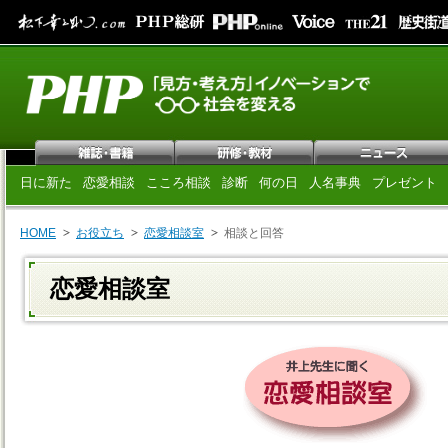
日に新た
恋愛相談
こころ相談
診断
何の日
人名事典
プレゼント
HOME
お役立ち
恋愛相談室
相談と回答
恋愛相談室