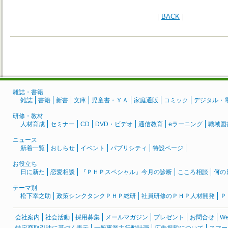
｜
BACK
｜
雑誌・書籍
雑誌
書籍
新書
文庫
児童書・ＹＡ
家庭通販
コミック
デジタル・
研修・教材
人材育成
セミナー
CD
DVD・ビデオ
通信教育
eラーニング
職域図
ニュース
新着一覧
おしらせ
イベント
パブリシティ
特設ページ
お役立ち
日に新た
恋愛相談
『ＰＨＰスペシャル』今月の診断
こころ相談
何の
テーマ別
松下幸之助
政策シンクタンクＰＨＰ総研
社員研修のＰＨＰ人材開発
Ｐ
会社案内
社会活動
採用募集
メールマガジン
プレゼント
お問合せ
W