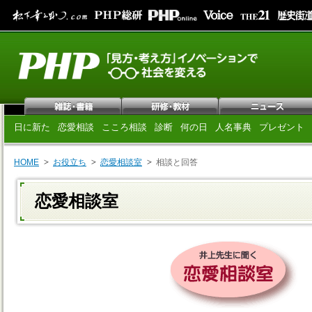
日に新た
恋愛相談
こころ相談
診断
何の日
人名事典
プレゼント
HOME
お役立ち
恋愛相談室
相談と回答
恋愛相談室