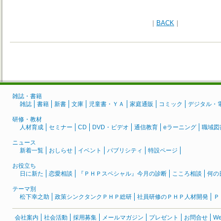
｜
BACK
｜
雑誌・書籍
雑誌
書籍
新書
文庫
児童書・ＹＡ
家庭通販
コミック
デジタル・
研修・教材
人材育成
セミナー
CD
DVD・ビデオ
通信教育
eラーニング
職域図
ニュース
新着一覧
おしらせ
イベント
パブリシティ
特設ページ
お役立ち
日に新た
恋愛相談
『ＰＨＰスペシャル』今月の診断
こころ相談
何の
テーマ別
松下幸之助
政策シンクタンクＰＨＰ総研
社員研修のＰＨＰ人材開発
Ｐ
会社案内
社会活動
採用募集
メールマガジン
プレゼント
お問合せ
W