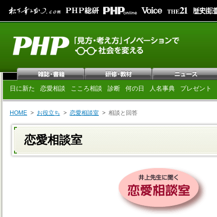
日に新た
恋愛相談
こころ相談
診断
何の日
人名事典
プレゼント
HOME
お役立ち
恋愛相談室
相談と回答
恋愛相談室