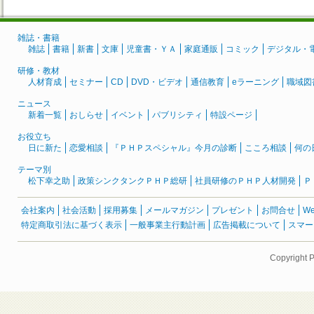
雑誌・書籍
雑誌
書籍
新書
文庫
児童書・ＹＡ
家庭通販
コミック
デジタル・
研修・教材
人材育成
セミナー
CD
DVD・ビデオ
通信教育
eラーニング
職域図
ニュース
新着一覧
おしらせ
イベント
パブリシティ
特設ページ
お役立ち
日に新た
恋愛相談
『ＰＨＰスペシャル』今月の診断
こころ相談
何の
テーマ別
松下幸之助
政策シンクタンクＰＨＰ総研
社員研修のＰＨＰ人材開発
Ｐ
会社案内
社会活動
採用募集
メールマガジン
プレゼント
お問合せ
W
特定商取引法に基づく表示
一般事業主行動計画
広告掲載について
スマー
Copyright 