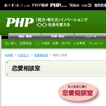
日に新た
恋愛相談
こころ相談
診断
何の日
人名事典
プレゼント
HOME
お役立ち
恋愛相談室
相談と回答
恋愛相談室