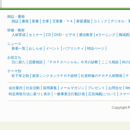
雑誌・書籍
雑誌
書籍
新書
文庫
児童書・ＹＡ
家庭通販
コミック
デジタル・
研修・教材
人材育成
セミナー
CD
DVD・ビデオ
通信教育
eラーニング
職域図
ニュース
新着一覧
おしらせ
イベント
パブリシティ
特設ページ
お役立ち
日に新た
恋愛相談
『ＰＨＰスペシャル』今月の診断
こころ相談
何の
テーマ別
松下幸之助
政策シンクタンクＰＨＰ総研
社員研修のＰＨＰ人材開発
Ｐ
会社案内
社会活動
採用募集
メールマガジン
プレゼント
お問合せ
W
特定商取引法に基づく表示
一般事業主行動計画
広告掲載について
スマー
Copyright 