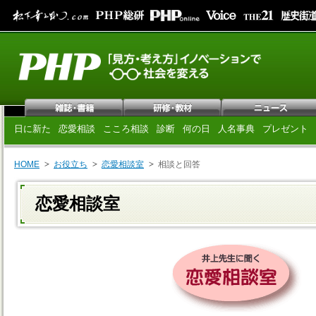
日に新た
恋愛相談
こころ相談
診断
何の日
人名事典
プレゼント
HOME
お役立ち
恋愛相談室
相談と回答
恋愛相談室