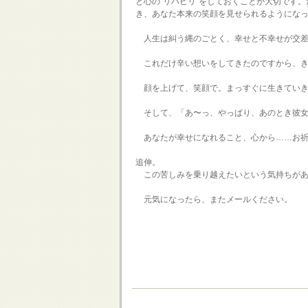
と心の“リハビリ”をしておくことが大切です。
き、あなた本来の笑顔を見せられるようにな
人生は糾う縄のごとく、幸せと不幸せが交差
これだけ辛い想いをしてきたのですから、き
顔を上げて、笑顔で。まっすぐに生きていき
そして、「あ〜っ、やっぱり、あのとき彼女
あなたが幸せになれること、心から……お祈
追伸。
この苦しみを乗り越えたいという気持ちがあ
元気になったら、またメールください。