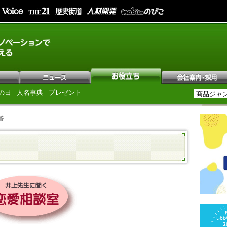
の日
人名事典
プレゼント
答