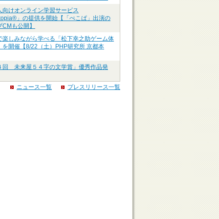
人向けオンライン学習サービス
ztopia®」の提供を開始【「ぺこぱ」出演の
ブCMも公開】
で楽しみながら学べる「松下幸之助ゲーム体
を開催【8/22（土）PHP研究所 京都本
４回 未来屋５４字の文学賞」優秀作品発
ニュース一覧
プレスリリース一覧