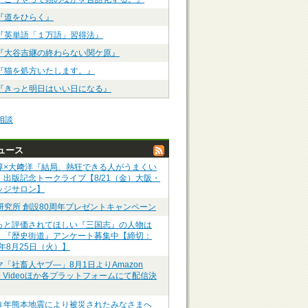
『道をひらく』
『英単語「１万語」習得法』
『大谷吉継の終わらない関ケ原』
『猫を処方いたします。』
『きっと明日はいい日になる』
相談
ュース
淳×大﨑洋『結局、熱狂できる人がうまくい
』出版記念トークライブ【8/21（金）大阪・
ッジサロン】
P研究所 創設80周年プレゼントキャンペーン
っと評価されてほしい『三国志』の人物は
】『歴史街道』アンケート募集中【締切：
6年8月25日（火）】
マ「社畜人ヤブ―」8月1日よりAmazon
me Videoほか各プラットフォームにて配信決
８年熊本地震により被災されたみなさまへ