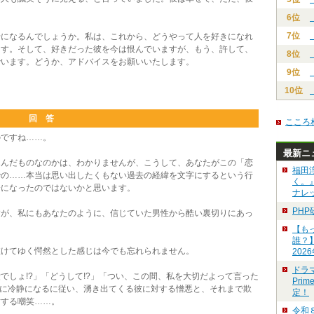
6位
7位
になるんでしょうか。私は、これから、どうやって人を好きになれ
ます。そして、好きだった彼を今は恨んでいますが、もう、許して、
8位
でいます。どうか、アドバイスをお願いいたします。
9位
10位
回 答
こころ
ですね……。
最新ニ
んだものなのかは、わかりませんが、こうして、あなたがこの「恋
福田
での……本当は思い出したくもない過去の経緯を文字にするという行
く。
会になったのではないかと思います。
ナレ
PH
が、私にもあなたのように、信じていた男性から酷い裏切りにあっ
【も
誰？
けてゆく愕然とした感じは今でも忘れられません。
202
ドラ
しょ!?」「どうして!?」「つい、この間、私を大切だよって言った
Pri
いに冷静になるに従い、湧き出てくる彼に対する憎悪と、それまで欺
定！
対する嘲笑……。
令和