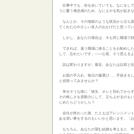
仕事中でも、街を歩いていても、なにをして
うに覆う倦怠感のため、なにもやる気が起き
なんとか、その地獄のような状況から立ち直
てくれた心やさしい友人のおかげだと思ってい
しかし、あなたの場合は、今も同じ職場で顔
できれば、違う職場に移ることをお勧めした
して、忘れたいです」――心底、そう思える
話は変わりますが。最近、あなたは以前と比
お肌の手入れ、毎日の服選び……手抜きをし
と頑張ってみませんか？
幸せそうな彼に「彼女、オレと別れてからず
その悔しさを原動力にして、立ち上がるのも
じめたらどうかしら？
会社が終わった後、たとえばアレンジメント
ある習い事をするのもいいかと思います。〔
もちろん、あなたの望む結婚を考えると、年