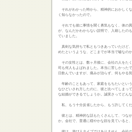
それがわかった時から、精神的におかしくな
く知らなかったので。
それでも彼に事情を聞く勇気もなく、体の異
が、なんだかわからない説明で、入籍したの
ていました。
真剣な気持ちで私ともつきあっていたけど、
めたというような、どこまでが本当で嘘なの
その女性とは、数ヶ月後に、会社の人をたく
司も何人もよばれました。本当に苦しかった
日飲んでいますが、痛みが治らず、何もやる
年齢のこともあって、家庭をもちたいという
なひどいされ方したのに、彼と比べてしまっ
な結婚ができるでしょうか。誠実さってどん
私、もう十分反省したから、もう許してくだ
彼とは、精神的な話もたくさんして、つなが
か。会社で、普通に穏やかな顔を見ていると
彼は、遊び人タイプではありません。会社の