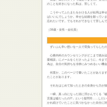
のことを好きになった私は、苦しくて。
こうやってふたまたをかける人が結局は幸せ
ばいいんでしょうか。幸せな結婚を願ってい
忘れたいです。でもそれができなくて苦しん
（38歳・女性・会社員）
ずいぶん辛い想いを一人で背負ってらしたの
心療内科のカウンセリングがどこまで踏み込
愛相談」にメールをくださったように、今ま
為は、自分の気持ちを冷静にみつめるいい機
何度か、このページで書いたことがあります
たことがあります。
それをはじめて知ったときの全身から力が抜
一瞬、真っ白になった頭に浮かんでくる「嘘で
言葉は嘘だったの!?」という疑問符……しだ
かれ続けていたことに気づかなかった自分に