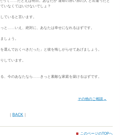
だって……たとえば明日。あなたが“運命の赤い糸の人”と出逢ったと
っていなくてはいけないでしょ？
していると言います。
っと……いえ、絶対に、あなたは幸せになれるはずです。
ましょう。
を選んでおくべきだった」と彼を悔しがらせてあげましょう。
りしています。
る、今のあなたなら……きっと素敵な家庭を築けるはずです。
その他のご相談→
｜
BACK
｜
このページのTOPへ