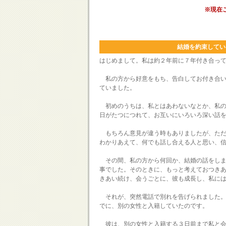
※現在
結婚を約束してい
はじめまして。私は約２年前に７年付き合っ
私の方から好意をもち、告白してお付き合い
ていました。
初めのうちは、私とはあわないなとか、私の
日がたつにつれて、お互いにいろいろ深い話
もちろん意見が違う時もありましたが、ただ
わかりあえて、何でも話し合える人と思い、
その間、私の方から何回か、結婚の話をしま
事でした。そのときに、もっと考えておつき
きあい続け、会うごとに、彼も成長し、私に
それが、突然電話で別れを告げられました。
でに、別の女性と入籍していたのです。
彼は、別の女性と入籍する３日前まで私と会