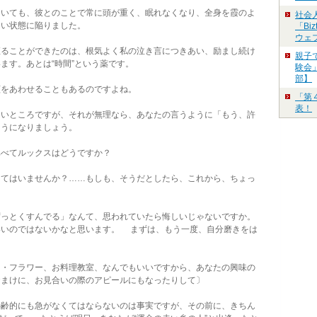
いても、彼とのことで常に頭が重く、眠れなくなり、全身を霞のよ
社会
ない状態に陥りました。
「Bi
ウェ
ることができたのは、根気よく私の泣き言につきあい、励まし続け
親子
ます。あとは“時間”という薬です。
験会」
部】
をあわせることもあるのですよね。
「第
表！
いところですが、それが無理なら、あなたの言うように「もう、許
ようになりましょう。
べてルックスはどうですか？
てはいませんか？……もしも、そうだとしたら、これから、ちょっ
っとくすんでる」なんて、思われていたら悔しいじゃないですか。
いいのではないかなと思います。 まずは、もう一度、自分磨きをは
・フラワー、お料理教室、なんでもいいですから、あなたの興味の
おまけに、お見合いの際のアピールにもなったりして〕
齢的にも急がなくてはならないのは事実ですが、その前に、きちん