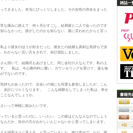
雑誌一
ってきました。本当にびっくりしました。その女性の存在をまった
常な痛みに絶えて、何ヶ月かすごし、結局彼と二人で会ったのです
も知らなかった、誰がしたのかも知らない、親に言われたからと言っ
私より彼女のほうが好きだった、彼女との結婚も真剣な気持ちで決
か、わからない言い方をされて、余計混乱しました。
さん招いて、結婚式もあげました。同じ会社の人なんです。私の上
です。 私は、今心療内科に通い、カウンセリングを受けて、薬も毎
気がでないのです。
気持ちがあったので、出会いの場にも何度も参加しましたが、こん
て、余計につらくなります。 こんな経験をしてしまった私は、幸せ
書籍売
なことなんでしょうか。
さいって神様に頼みたいです。
っていると思ったのに。いったい、この彼はどんな人なのでしょう
、なんだか、自分の方がおかしいんじゃないかと思ってしまいます。
4位
人も誠実そうに見える、と言っていました。彼は幸せで、ただ、彼
5位