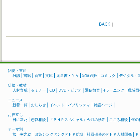
｜
BACK
｜
雑誌・書籍
雑誌
書籍
新書
文庫
児童書・ＹＡ
家庭通販
コミック
デジタル・
研修・教材
人材育成
セミナー
CD
DVD・ビデオ
通信教育
eラーニング
職域図
ニュース
新着一覧
おしらせ
イベント
パブリシティ
特設ページ
お役立ち
日に新た
恋愛相談
『ＰＨＰスペシャル』今月の診断
こころ相談
何の
テーマ別
松下幸之助
政策シンクタンクＰＨＰ総研
社員研修のＰＨＰ人材開発
Ｐ