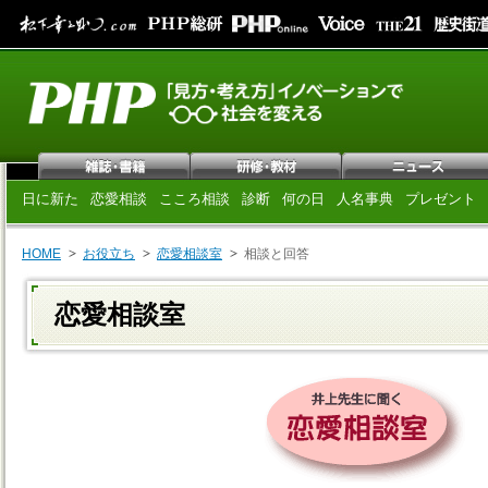
日に新た
恋愛相談
こころ相談
診断
何の日
人名事典
プレゼント
HOME
お役立ち
恋愛相談室
相談と回答
恋愛相談室