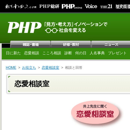
日に新た
恋愛相談
こころ相談
診断
何の日
人名事典
プレゼント
HOME
お役立ち
恋愛相談室
相談と回答
恋愛相談室