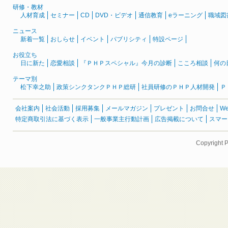
研修・教材
人材育成
セミナー
CD
DVD・ビデオ
通信教育
eラーニング
職域図
ニュース
新着一覧
おしらせ
イベント
パブリシティ
特設ページ
お役立ち
日に新た
恋愛相談
『ＰＨＰスペシャル』今月の診断
こころ相談
何の
テーマ別
松下幸之助
政策シンクタンクＰＨＰ総研
社員研修のＰＨＰ人材開発
Ｐ
会社案内
社会活動
採用募集
メールマガジン
プレゼント
お問合せ
W
特定商取引法に基づく表示
一般事業主行動計画
広告掲載について
スマー
Copyright 