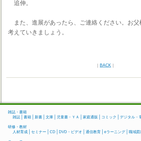
追伸。
また、進展があったら、ご連絡ください。お父
考えていきましょう。
｜
BACK
｜
雑誌・書籍
雑誌
書籍
新書
文庫
児童書・ＹＡ
家庭通販
コミック
デジタル・
研修・教材
人材育成
セミナー
CD
DVD・ビデオ
通信教育
eラーニング
職域図