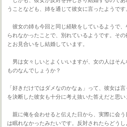
しかも、彼女が反対を押しきり結婚するのであ
うことなども、姉を通じて彼女に言ったようです
彼女の姉も今回と同じ経験をしているようで、
られなかったことで、別れているようです。その
とお見合いをし結婚しています。
男は女々しいとよくいいますが、女の人はそん
ものなんでしょうか？
「好きだけではダメなのかなぁ」って、彼女は言
を決断した彼女も十分に考え抜いた答えだと思い
親に俺を会わせると伝えた日から、実際に会う
は眠れなかったみたいです。反対されたらどうし