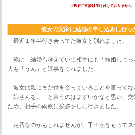
※現在ご相談は受け付けておりません
彼女の実家に結婚の申し込みに行っ
最近１年半付き合ってた彼女と別れました。
俺は、結婚も考えていて相手にも「結婚しよっ
人も「うん」と返事をくれました。
彼女は親にまだ付き合っていることを言ってな
「娘さんを。」と言うのはまずいかなと思い、交
ため、相手の両親に挨拶をしに行きました。
定番なのかもしれませんが、手土産をもってス