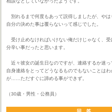
相談などしていなかったようです。
別れるまで何度もあって説得しましたが、やは
自分の決めた事は覆らないって感じでした。
受け止めなければいけない俺だけじゃなく、受
分辛い事だったと思います。
近々彼女の誕生日なのですが、連絡するか迷っ
自身連絡をとってどうなるものでもないことはわ
が……ただすぐに諦める事ができず。
（30歳・男性・公務員）
回 答