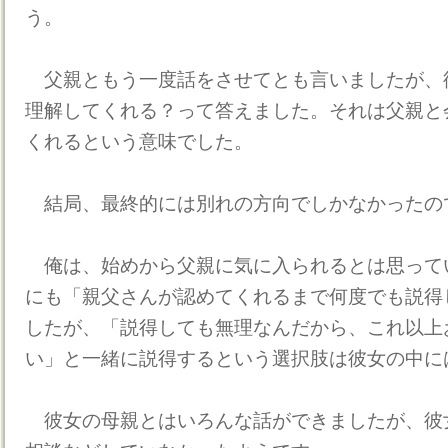
う。
父親ともう一度話をさせてとも言いましたが、
理解してくれる？って答えました。それは父親と
くれるという意味でした。
結局、最終的には別れの方向でしかなかったの
俺は、始めから父親に気に入られるとは思って
にも「親父さんが認めてくれるまで何度でも説得
したが、「説得しても無理なんだから、これ以上
い」と一緒に説得するという選択肢は彼女の中に
彼女の母親とはいろんな話ができましたが、彼