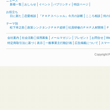
ニュース
新着一覧
おしらせ
イベント
パブリシティ
特設ページ
お役立ち
日に新た
恋愛相談
『ＰＨＰスペシャル』今月の診断
こころ相談
何の
テーマ別
松下幸之助
政策シンクタンクＰＨＰ総研
社員研修のＰＨＰ人材開発
Ｐ
会社案内
社会活動
採用募集
メールマガジン
プレゼント
お問合せ
W
特定商取引法に基づく表示
一般事業主行動計画
広告掲載について
スマー
Copyright 