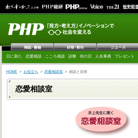
日に新た
恋愛相談
こころ相談
診断
何の日
人名事典
プレゼント
HOME
お役立ち
恋愛相談室
相談と回答
恋愛相談室