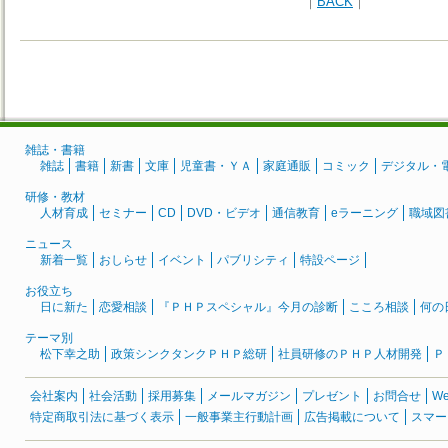
｜
BACK
｜
雑誌・書籍
雑誌
書籍
新書
文庫
児童書・ＹＡ
家庭通販
コミック
デジタル・
研修・教材
人材育成
セミナー
CD
DVD・ビデオ
通信教育
eラーニング
職域図
ニュース
新着一覧
おしらせ
イベント
パブリシティ
特設ページ
お役立ち
日に新た
恋愛相談
『ＰＨＰスペシャル』今月の診断
こころ相談
何の
テーマ別
松下幸之助
政策シンクタンクＰＨＰ総研
社員研修のＰＨＰ人材開発
Ｐ
会社案内
社会活動
採用募集
メールマガジン
プレゼント
お問合せ
W
特定商取引法に基づく表示
一般事業主行動計画
広告掲載について
スマー