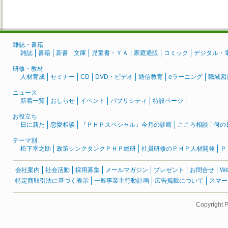
雑誌・書籍
雑誌
書籍
新書
文庫
児童書・ＹＡ
家庭通販
コミック
デジタル・
研修・教材
人材育成
セミナー
CD
DVD・ビデオ
通信教育
eラーニング
職域図
ニュース
新着一覧
おしらせ
イベント
パブリシティ
特設ページ
お役立ち
日に新た
恋愛相談
『ＰＨＰスペシャル』今月の診断
こころ相談
何の
テーマ別
松下幸之助
政策シンクタンクＰＨＰ総研
社員研修のＰＨＰ人材開発
Ｐ
会社案内
社会活動
採用募集
メールマガジン
プレゼント
お問合せ
W
特定商取引法に基づく表示
一般事業主行動計画
広告掲載について
スマー
Copyright 