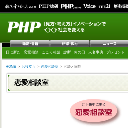
日に新た
恋愛相談
こころ相談
診断
何の日
人名事典
プレゼント
HOME
お役立ち
恋愛相談室
相談と回答
恋愛相談室