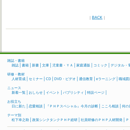
｜
BACK
｜
雑誌・書籍
雑誌
書籍
新書
文庫
児童書・ＹＡ
家庭通販
コミック
デジタル・
研修・教材
人材育成
セミナー
CD
DVD・ビデオ
通信教育
eラーニング
職域図
ニュース
新着一覧
おしらせ
イベント
パブリシティ
特設ページ
お役立ち
日に新た
恋愛相談
『ＰＨＰスペシャル』今月の診断
こころ相談
何の
テーマ別
松下幸之助
政策シンクタンクＰＨＰ総研
社員研修のＰＨＰ人材開発
Ｐ