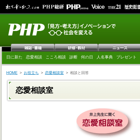
日に新た
恋愛相談
こころ相談
診断
何の日
人名事典
プレゼント
HOME
お役立ち
恋愛相談室
相談と回答
恋愛相談室