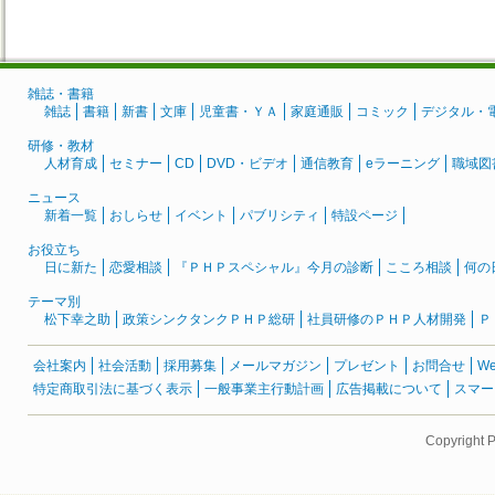
雑誌・書籍
雑誌
書籍
新書
文庫
児童書・ＹＡ
家庭通販
コミック
デジタル・
研修・教材
人材育成
セミナー
CD
DVD・ビデオ
通信教育
eラーニング
職域図
ニュース
新着一覧
おしらせ
イベント
パブリシティ
特設ページ
お役立ち
日に新た
恋愛相談
『ＰＨＰスペシャル』今月の診断
こころ相談
何の
テーマ別
松下幸之助
政策シンクタンクＰＨＰ総研
社員研修のＰＨＰ人材開発
Ｐ
会社案内
社会活動
採用募集
メールマガジン
プレゼント
お問合せ
W
特定商取引法に基づく表示
一般事業主行動計画
広告掲載について
スマー
Copyright 