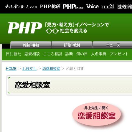
日に新た
恋愛相談
こころ相談
診断
何の日
人名事典
プレゼント
HOME
お役立ち
恋愛相談室
相談と回答
恋愛相談室