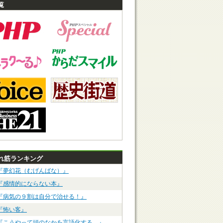
覧
れ筋ランキング
『夢幻花（むげんばな）』
『感情的にならない本』
『病気の９割は自分で治せる！』
『怖い客』
『こうやって頭のなかを言語化する。』