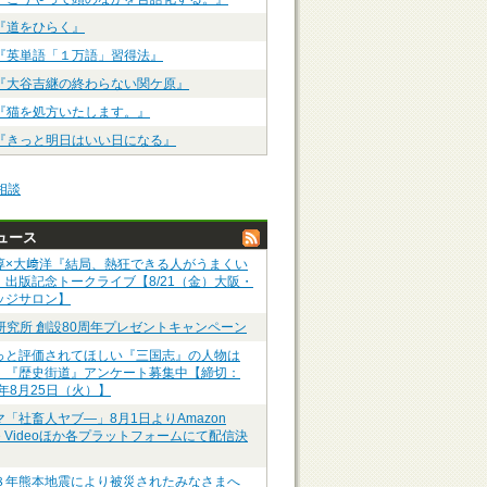
『道をひらく』
『英単語「１万語」習得法』
『大谷吉継の終わらない関ケ原』
『猫を処方いたします。』
『きっと明日はいい日になる』
相談
ュース
淳×大﨑洋『結局、熱狂できる人がうまくい
』出版記念トークライブ【8/21（金）大阪・
ッジサロン】
P研究所 創設80周年プレゼントキャンペーン
っと評価されてほしい『三国志』の人物は
】『歴史街道』アンケート募集中【締切：
6年8月25日（火）】
マ「社畜人ヤブ―」8月1日よりAmazon
me Videoほか各プラットフォームにて配信決
８年熊本地震により被災されたみなさまへ