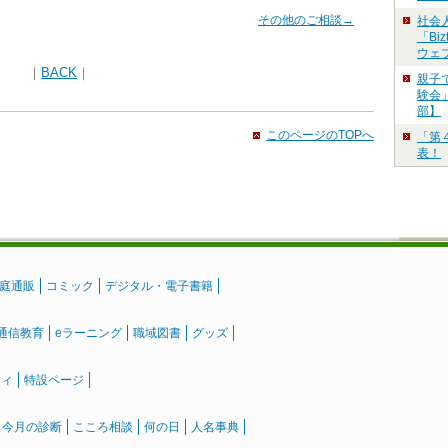
その他のご相談→
社会
「Bi
ウェ
｜
BACK
｜
親子
験会」
部】
このページのTOPへ
「第
表！
庭通販
コミック
デジタル・電子書籍
通信教育
eラーニング
職域図書
グッズ
ティ
特設ページ
』今月の診断
こころ相談
何の日
人名事典