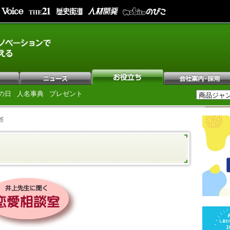
の日
人名事典
プレゼント
答