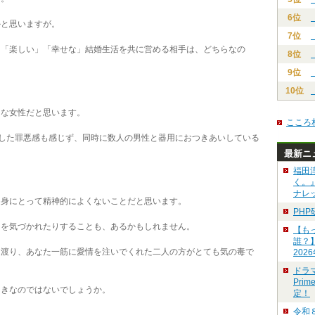
6位
と思いますが。
7位
「楽しい」「幸せな」結婚生活を共に営める相手は、どちらなの
8位
9位
10位
な女性だと思います。
こころ
した罪悪感も感じず、同時に数人の男性と器用におつきあいしている
最新ニ
福田
く。
ナレ
身にとって精神的によくないことだと思います。
PH
を気づかれたりすることも、あるかもしれません。
【も
誰？
渡り、あなた一筋に愛情を注いでくれた二人の方がとても気の毒で
202
ドラ
Pri
きなのではないでしょうか。
定！
令和