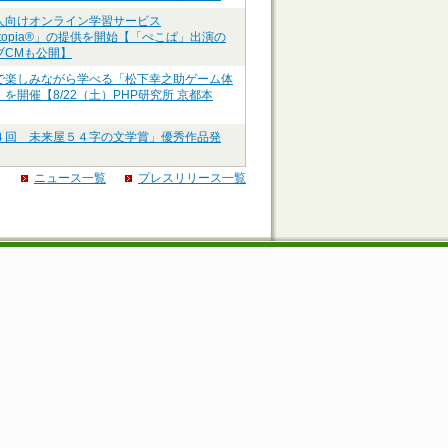
人向けオンライン学習サービス
ztopia®」の提供を開始【「ぺこぱ」出演の
ブCMも公開】
で楽しみながら学べる「松下幸之助ゲーム体
を開催【8/22（土）PHP研究所 京都本
４回 未来屋５４字の文学賞」優秀作品発
ニュース一覧
プレスリリース一覧