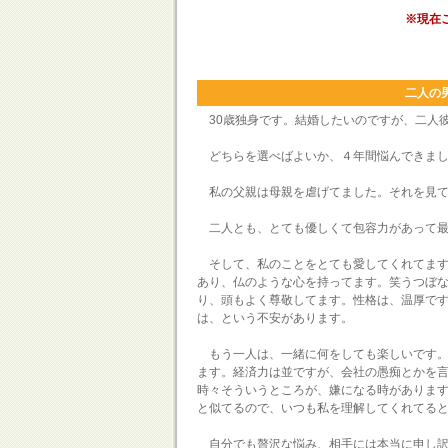
※現在
二人の
30歳独身です。結婚したいのですが、二人
どちらを選べばよいか、４年間悩んできまし
私の父親は母親を虐げてました。それを見て
二人とも、とても優しくて包容力があって最
そして、私のことをとても愛してくれてます
あり、仏のような心を持ってます。笑うつぼ
り、頭もよく尊敬してます。性格は、温厚で
は、という不安があります。
もう一人は、一緒に何をしても楽しいです。
ます。経済力は並ですが、会社の愚痴とかを
時々そういうところが、嫌になる時がありま
と似てるので、いつも私を理解してくれてる
自分でも贅沢な悩み、相手には本当に申し訳