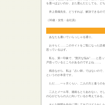
を選べばよいのか、また選んだとしても、ど
井上香織先生、どうすれば、解決できるので
（30歳・女性・会社員）
あなたも書いていらっしゃる通り。
おそらく……このサイトをご覧になった読者
思っているはず。
私も、第一印象で、“贅沢な悩み”……と思っ
戸惑っているところがあるのですよね……。
残念ながら、私は「占い師」ではないので、
というのが本音です。
ただ……一ヶ月くらい、二人の方と逢うのを
二人とメール等、連絡もとりあわない。そし
の心がどちらの人に向いているか考えてみる
そんな時間を自分に課してみてはどうかし