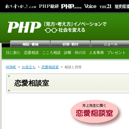
日に新た
恋愛相談
こころ相談
診断
何の日
人名事典
プレゼント
HOME
お役立ち
恋愛相談室
相談と回答
恋愛相談室