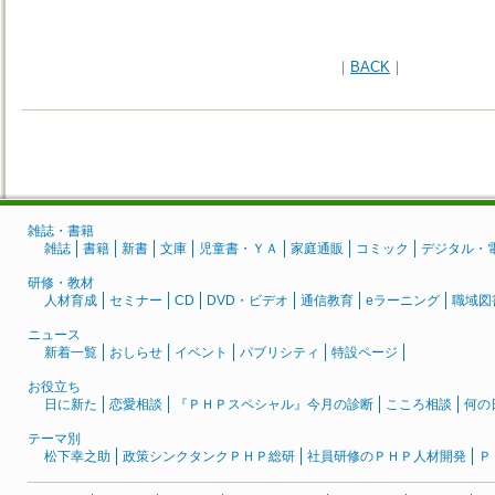
｜
BACK
｜
雑誌・書籍
雑誌
書籍
新書
文庫
児童書・ＹＡ
家庭通販
コミック
デジタル・
研修・教材
人材育成
セミナー
CD
DVD・ビデオ
通信教育
eラーニング
職域図
ニュース
新着一覧
おしらせ
イベント
パブリシティ
特設ページ
お役立ち
日に新た
恋愛相談
『ＰＨＰスペシャル』今月の診断
こころ相談
何の
テーマ別
松下幸之助
政策シンクタンクＰＨＰ総研
社員研修のＰＨＰ人材開発
Ｐ