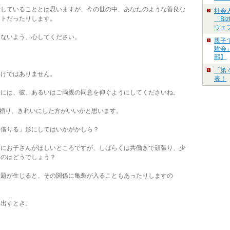
していることとは思いますが、今の世の中、あなたのような善良な
社会
ットだったりします。
「Bi
ウェ
ないよう、心してください。
親子
験会」
部】
「第
けではありません。
表！
には、彼、あるいはご両親の同意を仰ぐようにしてくださいね。
頼り、きれいにした方がいいかと思います。
借りる」形にしてはいかがかしら？
にお子さんがほしいところですが、しばらくは共働きで頑張り、少
るのはどうでしょう？
題が生じると、その関係に亀裂が入ることもあったりしますの
出すとき。