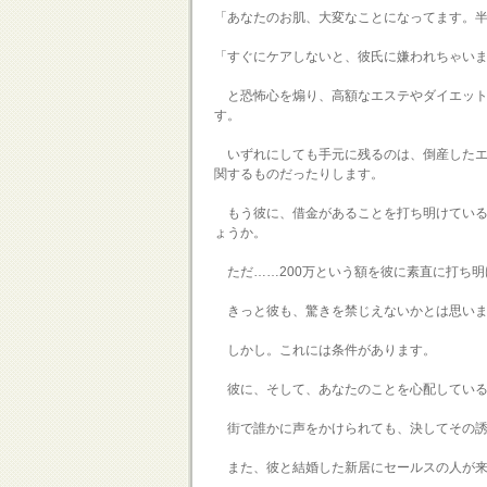
「あなたのお肌、大変なことになってます。
「すぐにケアしないと、彼氏に嫌われちゃい
と恐怖心を煽り、高額なエステやダイエット
す。
いずれにしても手元に残るのは、倒産したエ
関するものだったりします。
もう彼に、借金があることを打ち明けている
ょうか。
ただ……200万という額を彼に素直に打ち明
きっと彼も、驚きを禁じえないかとは思いま
しかし。これには条件があります。
彼に、そして、あなたのことを心配している
街で誰かに声をかけられても、決してその誘
また、彼と結婚した新居にセールスの人が来