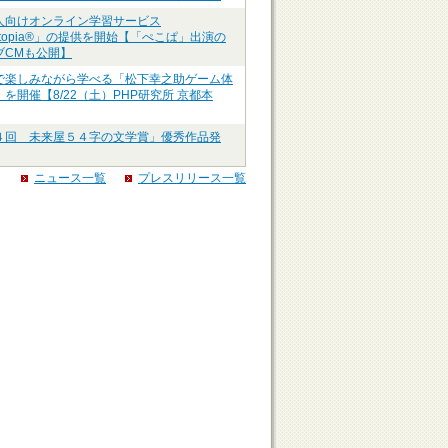
人向けオンライン学習サービス
ztopia®」の提供を開始【「ぺこぱ」出演の
ブCMも公開】
で楽しみながら学べる「松下幸之助ゲーム体
を開催【8/22（土）PHP研究所 京都本
４回 未来屋５４字の文学賞」優秀作品発
ニュース一覧
プレスリリース一覧