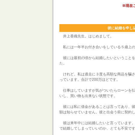
※現在
彼に結婚を申し
井上香織先生。はじめまして。
私には一年半お付き合いをしている５歳上の
彼には最初の頃から結婚したいということを
た。
けれど。私は過去に３度も高額な商品を騙さ
っています。合計で200万ほどです。
仕事はしていますが気がついたらローンを払
いし、買い物も出来ない状態です。
彼には私に借金があることは言ってあり、彼
額は知らせていません。彼と出会う前に契約
彼は来年中には結婚したいと言っています。
で結婚してしまっていいのか、とても不安で