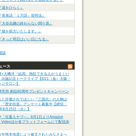
『道をひらく』
『英単語「１万語」習得法』
『大谷吉継の終わらない関ケ原』
『猫を処方いたします。』
『きっと明日はいい日になる』
相談
ュース
淳×大﨑洋『結局、熱狂できる人がうまくい
』出版記念トークライブ【8/21（金）大阪・
ッジサロン】
P研究所 創設80周年プレゼントキャンペーン
っと評価されてほしい『三国志』の人物は
】『歴史街道』アンケート募集中【締切：
6年8月25日（火）】
マ「社畜人ヤブ―」8月1日よりAmazon
me Videoほか各プラットフォームにて配信決
８年熊本地震により被災されたみなさまへ