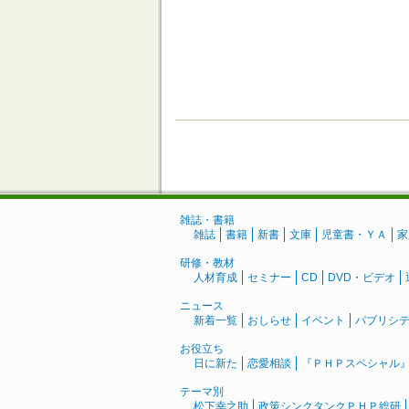
雑誌・書籍
雑誌
書籍
新書
文庫
児童書・ＹＡ
家
研修・教材
人材育成
セミナー
CD
DVD・ビデオ
ニュース
新着一覧
おしらせ
イベント
パブリシ
お役立ち
日に新た
恋愛相談
『ＰＨＰスペシャル
テーマ別
松下幸之助
政策シンクタンクＰＨＰ総研