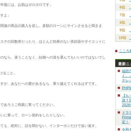
半年後には、お肌はボロボロです」
6位
7位
ますよ」
8位
関連の商品の購入を促し、多額のローンにサインさせると聞きま
9位
10位
ステの回数券だったり、ほとんど効果のない美顔器やダイエットに
こころ
のなら、迷うことなく、結婚への道を選んでもいいのではないでし
最新ニ
福田
けること。
く。
ナレ
すが、あなたへの愛があるなら、乗り越えてくれるはずです。
PH
【も
誰？
であろうご両親に誓ってください。
202
ドラ
いに乗って、ローン契約をしたりしない。
Pri
定！
ても、絶対に、話を聞かない、インターホンだけで追い返す。
令和