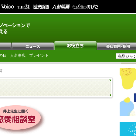
の日
人名事典
プレゼント
答