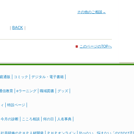
その他のご相談→
｜
BACK
｜
このページのTOPへ
庭通販
コミック
デジタル・電子書籍
通信教育
eラーニング
職域図書
グッズ
ティ
特設ページ
』今月の診断
こころ相談
何の日
人名事典
社員研修のＰＨＰ人材開発
ＰＨＰオンライン
比べない、悩まない「のびのび子育て