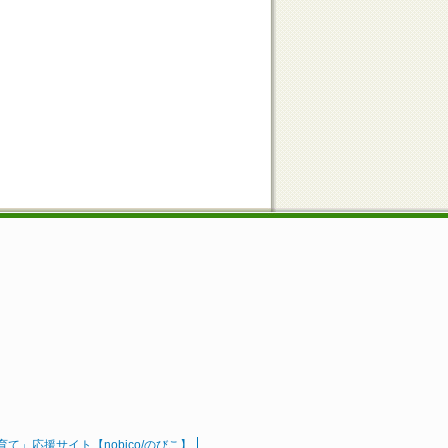
」応援サイト【nobico/のびこ】