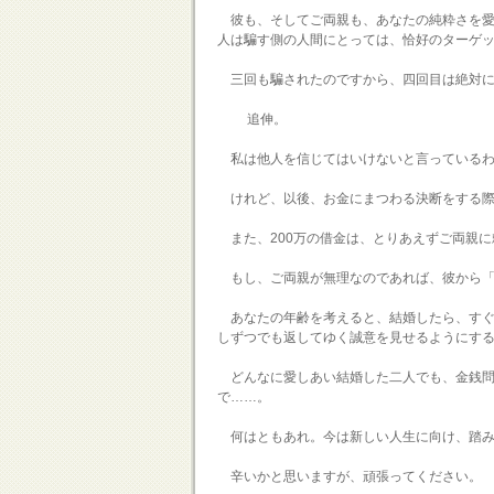
彼も、そしてご両親も、あなたの純粋さを愛
人は騙す側の人間にとっては、恰好のターゲ
三回も騙されたのですから、四回目は絶対に
追伸。
私は他人を信じてはいけないと言っているわ
けれど、以後、お金にまつわる決断をする際
また、200万の借金は、とりあえずご両親に
もし、ご両親が無理なのであれば、彼から「
あなたの年齢を考えると、結婚したら、すぐ
しずつでも返してゆく誠意を見せるようにす
どんなに愛しあい結婚した二人でも、金銭問
で……。
何はともあれ。今は新しい人生に向け、踏み
辛いかと思いますが、頑張ってください。