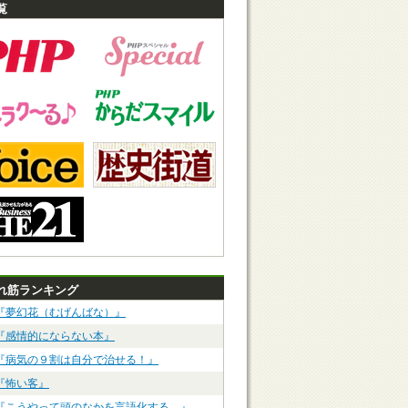
覧
れ筋ランキング
『夢幻花（むげんばな）』
『感情的にならない本』
『病気の９割は自分で治せる！』
『怖い客』
『こうやって頭のなかを言語化する。』