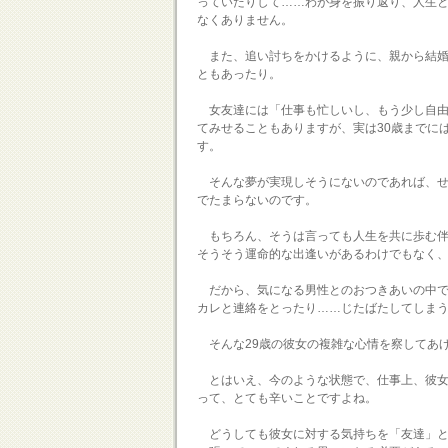
っていたりして……わが身を振り返り、人生
なくありません。
また、追い討ちをかけるように、親から結婚
ともあったり。
女友達には「仕事も忙しいし、もう少し自由
てみせることもありますが、実は30歳までに
す。
そんな夢が実現しそうにないのであれば、せ
でたまらないのです。
もちろん、そうは言っても人生を共に歩む伴
そうそう運命的な出逢いがあるわけでもなく
だから、気になる男性とのおつきあいの中で
カレと連絡をとったり……じたばたしてしま
そんな29歳の彼女の複雑な心情を察してあ
とはいえ、今のような状態で、仕事上、彼女
って、とても辛いことですよね。
どうしても彼女に対する気持ちを「友達」と