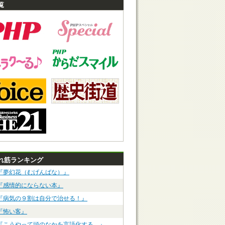
覧
れ筋ランキング
『夢幻花（むげんばな）』
『感情的にならない本』
『病気の９割は自分で治せる！』
『怖い客』
『こうやって頭のなかを言語化する。』