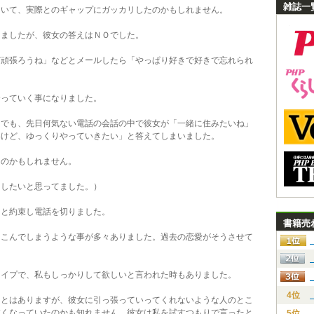
雑誌一
いて、実際とのギャップにガッカリしたのかもしれません。
ましたが、彼女の答えはＮＯでした。
頑張ろうね」などとメールしたら「やっぱり好きで好きで忘れられ
っていく事になりました。
でも、先日何気ない電話の会話の中で彼女が「一緒に住みたいね」
いけど、ゆっくりやっていきたい」と答えてしまいました。
のかもしれません。
をしたいと思ってました。）
と約束し電話を切りました。
書籍売
こんでしまうような事が多々ありました。過去の恋愛がそうさせて
イプで、私もしっかりして欲しいと言われた時もありました。
4位
ことはありますが、彼女に引っ張っていってくれないような人のとこ
怖くなっていたのかも知れません。彼女は私を試すつもりで言ったと
5位