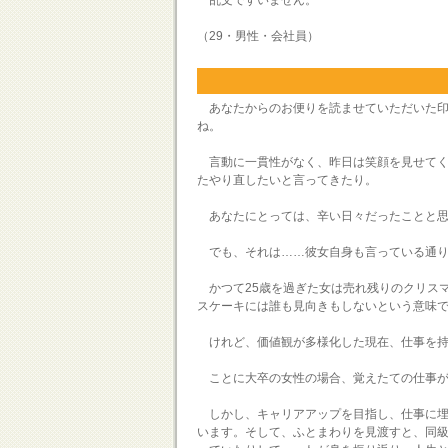
乱文ですいません。
（29・男性・会社員）
あなたからのお便りを読ませていただいた印
ね。
言動に一貫性がなく、昨日は笑顔を見せてく
たやり直したいと言ってきたり。
あなたにとっては、辛い日々だったことと思
でも、それは……彼女自身も言っている通り
かつて25歳を過ぎた女は売れ残りのクリスマ
スケーキには誰も見向きもしないという意味
けれど、価値観が多様化した現在、仕事を持
ことに大卒の女性の場合、覚えたての仕事が
しかし、キャリアアップを目指し、仕事に埋
います。そして、ふとまわりを見渡すと、同