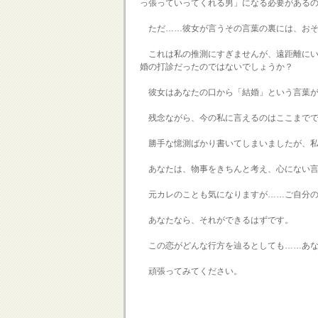
っ張っていってくれる男」になる必要がある
ただ……彼女が言うその言葉の裏には、おそ
これは私の推測にすぎませんが、遠距離にい
婚の打診だったのではないでしょうか？
彼女はあなたの口から「結婚」という言葉が
残念ながら、今の私に言えるのはここまでで
勝手な憶測ばかり書いてしまいましたが、私
あなたは、物事をきちんと考え、心にない言
元カレのことも気になりますが……ご自分の
あなたなら、それができるはずです。
この恋がどんな行方を辿るとしても……あな
頑張ってみてください。