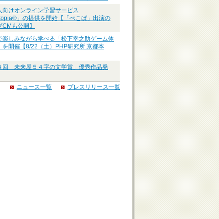
人向けオンライン学習サービス
ztopia®」の提供を開始【「ぺこぱ」出演の
ブCMも公開】
で楽しみながら学べる「松下幸之助ゲーム体
を開催【8/22（土）PHP研究所 京都本
４回 未来屋５４字の文学賞」優秀作品発
ニュース一覧
プレスリリース一覧