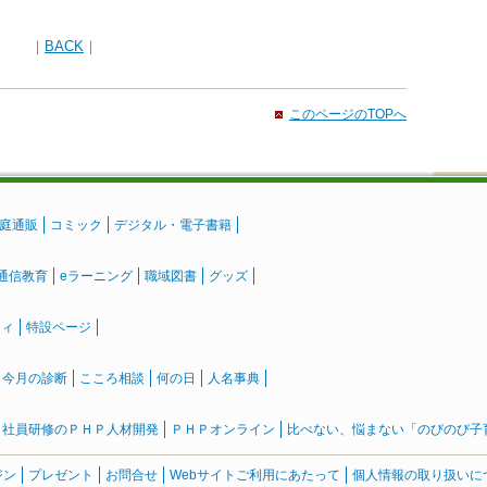
｜
BACK
｜
このページのTOPへ
庭通販
コミック
デジタル・電子書籍
通信教育
eラーニング
職域図書
グッズ
ティ
特設ページ
』今月の診断
こころ相談
何の日
人名事典
社員研修のＰＨＰ人材開発
ＰＨＰオンライン
比べない、悩まない「のびのび子育て
ジン
プレゼント
お問合せ
Webサイトご利用にあたって
個人情報の取り扱いに