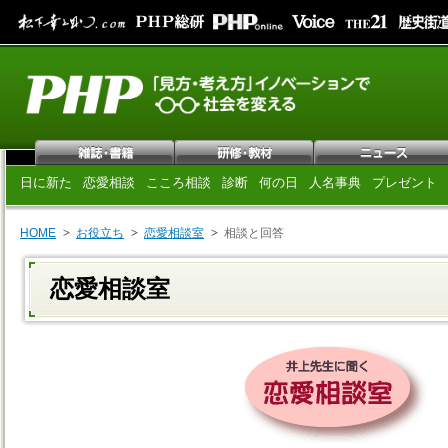
日に新た
恋愛相談
こころ相談
診断
何の日
人名事典
プレゼント
HOME
お役立ち
恋愛相談室
相談と回答
恋愛相談室