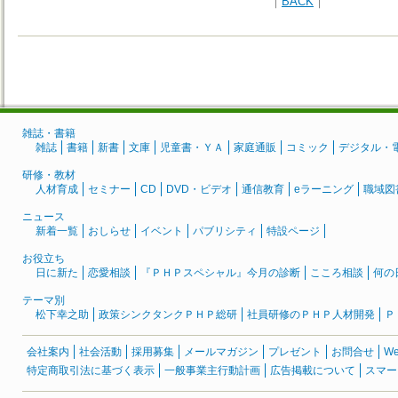
｜
BACK
｜
雑誌・書籍
雑誌
書籍
新書
文庫
児童書・ＹＡ
家庭通販
コミック
デジタル・
研修・教材
人材育成
セミナー
CD
DVD・ビデオ
通信教育
eラーニング
職域図
ニュース
新着一覧
おしらせ
イベント
パブリシティ
特設ページ
お役立ち
日に新た
恋愛相談
『ＰＨＰスペシャル』今月の診断
こころ相談
何の
テーマ別
松下幸之助
政策シンクタンクＰＨＰ総研
社員研修のＰＨＰ人材開発
Ｐ
会社案内
社会活動
採用募集
メールマガジン
プレゼント
お問合せ
W
特定商取引法に基づく表示
一般事業主行動計画
広告掲載について
スマー