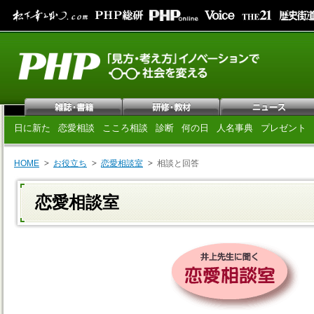
日に新た
恋愛相談
こころ相談
診断
何の日
人名事典
プレゼント
HOME
お役立ち
恋愛相談室
相談と回答
恋愛相談室