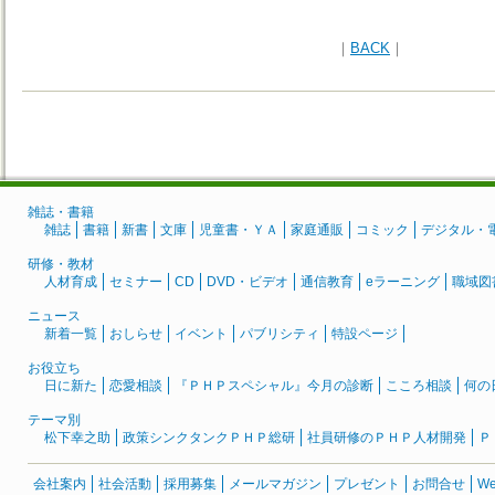
｜
BACK
｜
雑誌・書籍
雑誌
書籍
新書
文庫
児童書・ＹＡ
家庭通販
コミック
デジタル・
研修・教材
人材育成
セミナー
CD
DVD・ビデオ
通信教育
eラーニング
職域図
ニュース
新着一覧
おしらせ
イベント
パブリシティ
特設ページ
お役立ち
日に新た
恋愛相談
『ＰＨＰスペシャル』今月の診断
こころ相談
何の
テーマ別
松下幸之助
政策シンクタンクＰＨＰ総研
社員研修のＰＨＰ人材開発
Ｐ
会社案内
社会活動
採用募集
メールマガジン
プレゼント
お問合せ
W