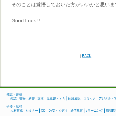
そのことは覚悟しておいた方がいいかと思いま
Good Luck !!
｜
BACK
｜
雑誌・書籍
雑誌
書籍
新書
文庫
児童書・ＹＡ
家庭通販
コミック
デジタル・
研修・教材
人材育成
セミナー
CD
DVD・ビデオ
通信教育
eラーニング
職域図