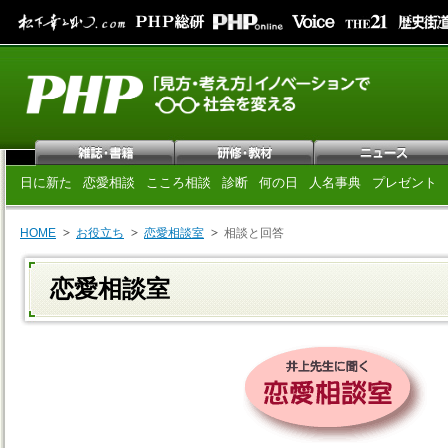
日に新た
恋愛相談
こころ相談
診断
何の日
人名事典
プレゼント
HOME
お役立ち
恋愛相談室
相談と回答
恋愛相談室