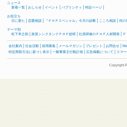
ニュース
新着一覧
おしらせ
イベント
パブリシティ
特設ページ
お役立ち
日に新た
恋愛相談
『ＰＨＰスペシャル』今月の診断
こころ相談
何の
テーマ別
松下幸之助
政策シンクタンクＰＨＰ総研
社員研修のＰＨＰ人材開発
Ｐ
会社案内
社会活動
採用募集
メールマガジン
プレゼント
お問合せ
W
特定商取引法に基づく表示
一般事業主行動計画
広告掲載について
スマー
Copyright 