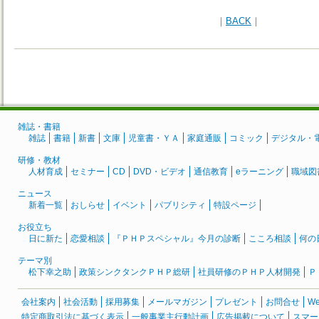
｜
BACK
｜
雑誌・書籍
雑誌
書籍
新書
文庫
児童書・ＹＡ
家庭通販
コミック
デジタル・
研修・教材
人材育成
セミナー
CD
DVD・ビデオ
通信教育
eラーニング
職域図
ニュース
新着一覧
おしらせ
イベント
パブリシティ
特設ページ
お役立ち
日に新た
恋愛相談
『ＰＨＰスペシャル』今月の診断
こころ相談
何の
テーマ別
松下幸之助
政策シンクタンクＰＨＰ総研
社員研修のＰＨＰ人材開発
Ｐ
会社案内
社会活動
採用募集
メールマガジン
プレゼント
お問合せ
W
特定商取引法に基づく表示
一般事業主行動計画
広告掲載について
スマー