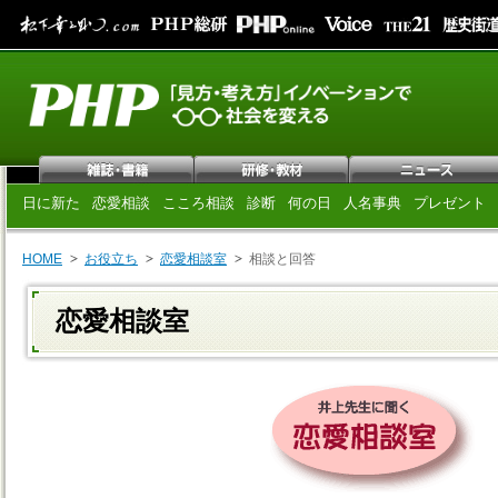
日に新た
恋愛相談
こころ相談
診断
何の日
人名事典
プレゼント
HOME
お役立ち
恋愛相談室
相談と回答
恋愛相談室