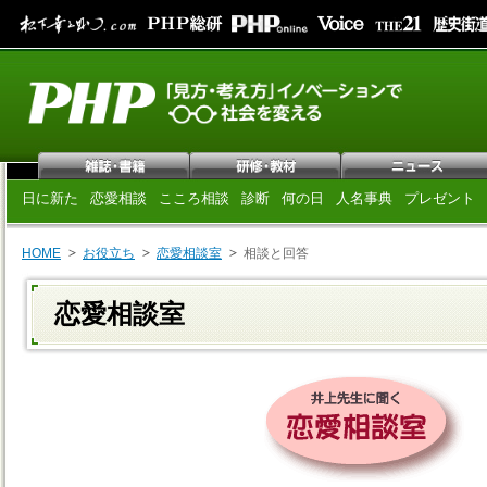
日に新た
恋愛相談
こころ相談
診断
何の日
人名事典
プレゼント
HOME
お役立ち
恋愛相談室
相談と回答
恋愛相談室