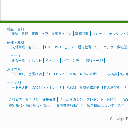
雑誌・書籍
雑誌
書籍
新書
文庫
児童書・ＹＡ
家庭通販
コミック
デジタル・
研修・教材
人材育成
セミナー
CD
DVD・ビデオ
通信教育
eラーニング
職域図
ニュース
新着一覧
おしらせ
イベント
パブリシティ
特設ページ
お役立ち
日に新た
恋愛相談
『ＰＨＰスペシャル』今月の診断
こころ相談
何の
テーマ別
松下幸之助
政策シンクタンクＰＨＰ総研
社員研修のＰＨＰ人材開発
Ｐ
会社案内
社会活動
採用募集
メールマガジン
プレゼント
お問合せ
W
特定商取引法に基づく表示
一般事業主行動計画
広告掲載について
スマー
Copyright 