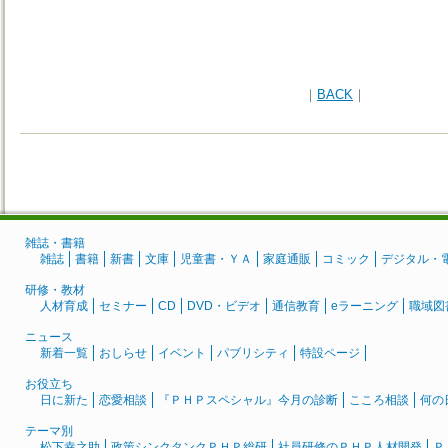
｜
BACK
｜
雑誌・書籍
雑誌
書籍
新書
文庫
児童書・ＹＡ
家庭通販
コミック
デジタル・
研修・教材
人材育成
セミナー
CD
DVD・ビデオ
通信教育
eラーニング
職域図
ニュース
新着一覧
おしらせ
イベント
パブリシティ
特設ページ
お役立ち
日に新た
恋愛相談
『ＰＨＰスペシャル』今月の診断
こころ相談
何の
テーマ別
松下幸之助
政策シンクタンクＰＨＰ総研
社員研修のＰＨＰ人材開発
Ｐ