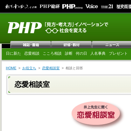
日に新た
恋愛相談
こころ相談
診断
何の日
人名事典
プレゼント
HOME
お役立ち
恋愛相談室
相談と回答
恋愛相談室