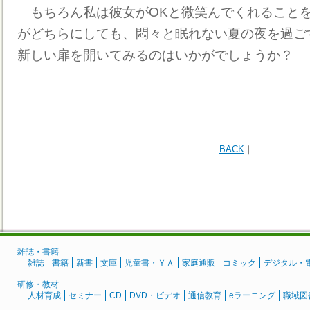
もちろん私は彼女がOKと微笑んでくれること
がどちらにしても、悶々と眠れない夏の夜を過ご
新しい扉を開いてみるのはいかがでしょうか？
｜
BACK
｜
雑誌・書籍
雑誌
書籍
新書
文庫
児童書・ＹＡ
家庭通販
コミック
デジタル・
研修・教材
人材育成
セミナー
CD
DVD・ビデオ
通信教育
eラーニング
職域図