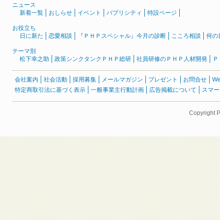
ニュース
新着一覧
おしらせ
イベント
パブリシティ
特設ページ
お役立ち
日に新た
恋愛相談
『ＰＨＰスペシャル』今月の診断
こころ相談
何の
テーマ別
松下幸之助
政策シンクタンクＰＨＰ総研
社員研修のＰＨＰ人材開発
Ｐ
会社案内
社会活動
採用募集
メールマガジン
プレゼント
お問合せ
W
特定商取引法に基づく表示
一般事業主行動計画
広告掲載について
スマー
Copyright 