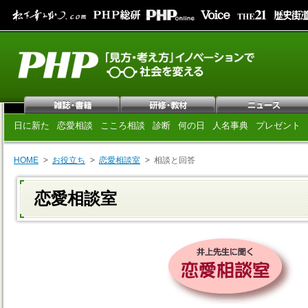
日に新た
恋愛相談
こころ相談
診断
何の日
人名事典
プレゼント
HOME
お役立ち
恋愛相談室
相談と回答
恋愛相談室