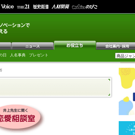
の日
人名事典
プレゼント
答