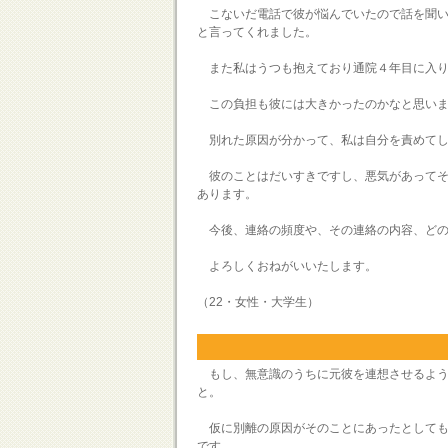
こないだ電話で彼が悩んでいたので話を聞い
と言ってくれました。
また私はうつも抱えており通院４年目に入り
この負担も彼には大きかったのかなと思いま
別れた原因が分かって、私は自分を責めてし
彼のことはだいすきですし、悪気があってそ
あります。
今後、連絡の頻度や、その連絡の内容、どの
よろしくおねがいいたします。
（22・女性・大学生）
もし、無意識のうちに元彼を連想させるよう
と。
仮に別離の原因がそのことにあったとしても
です。