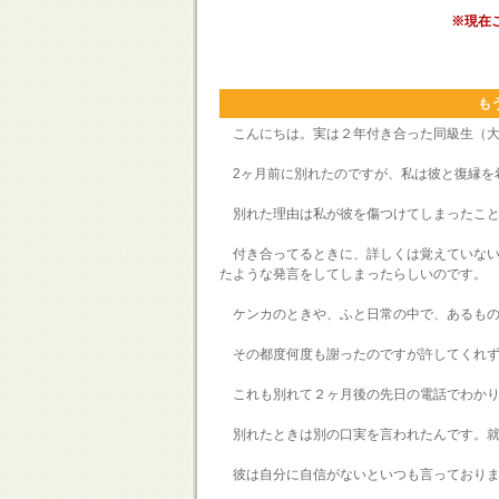
※現在
も
こんにちは。実は２年付き合った同級生（大
2ヶ月前に別れたのですが、私は彼と復縁を
別れた理由は私が彼を傷つけてしまったこと
付き合ってるときに、詳しくは覚えていない
たような発言をしてしまったらしいのです。
ケンカのときや、ふと日常の中で、あるもの
その都度何度も謝ったのですが許してくれず
これも別れて２ヶ月後の先日の電話でわかり
別れたときは別の口実を言われたんです。就
彼は自分に自信がないといつも言っておりま