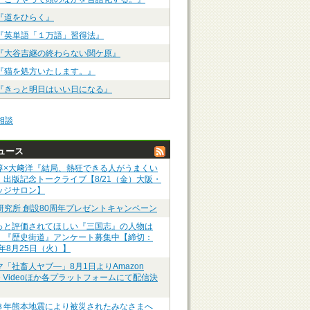
『道をひらく』
『英単語「１万語」習得法』
『大谷吉継の終わらない関ケ原』
『猫を処方いたします。』
『きっと明日はいい日になる』
相談
ュース
淳×大﨑洋『結局、熱狂できる人がうまくい
』出版記念トークライブ【8/21（金）大阪・
ッジサロン】
P研究所 創設80周年プレゼントキャンペーン
っと評価されてほしい『三国志』の人物は
】『歴史街道』アンケート募集中【締切：
6年8月25日（火）】
マ「社畜人ヤブ―」8月1日よりAmazon
me Videoほか各プラットフォームにて配信決
８年熊本地震により被災されたみなさまへ