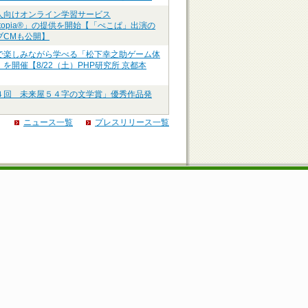
人向けオンライン学習サービス
ztopia®」の提供を開始【「ぺこぱ」出演の
ブCMも公開】
で楽しみながら学べる「松下幸之助ゲーム体
を開催【8/22（土）PHP研究所 京都本
４回 未来屋５４字の文学賞」優秀作品発
ニュース一覧
プレスリリース一覧