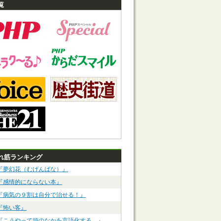
覧
れ筋ランキング
『夢幻花（むげんばな）』
『感情的にならない本』
『病気の９割は自分で治せる！』
『怖い客』
『こうやって頭のなかを言語化する。』