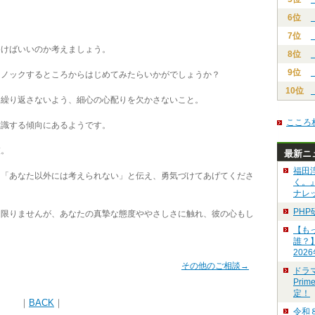
6位
。
7位
けばいいのか考えましょう。
8位
9位
ノックするところからはじめてみたらいかがでしょうか？
10位
繰り返さないよう、細心の心配りを欠かさないこと。
こころ
識する傾向にあるようです。
彼。
最新ニ
福田
「あなた以外には考えられない」と伝え、勇気づけてあげてくださ
く。
ナレ
PH
限りませんが、あなたの真摯な態度ややさしさに触れ、彼の心もし
【も
誰？
202
その他のご相談→
ドラ
Pri
定！
｜
BACK
｜
令和