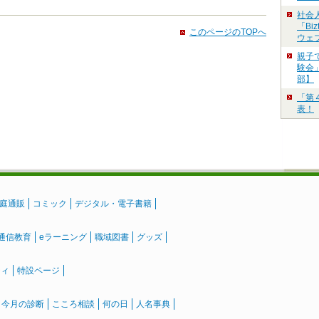
社会
「Bi
このページのTOPへ
ウェ
親子
験会」
部】
「第
表！
庭通販
コミック
デジタル・電子書籍
通信教育
eラーニング
職域図書
グッズ
ティ
特設ページ
』今月の診断
こころ相談
何の日
人名事典