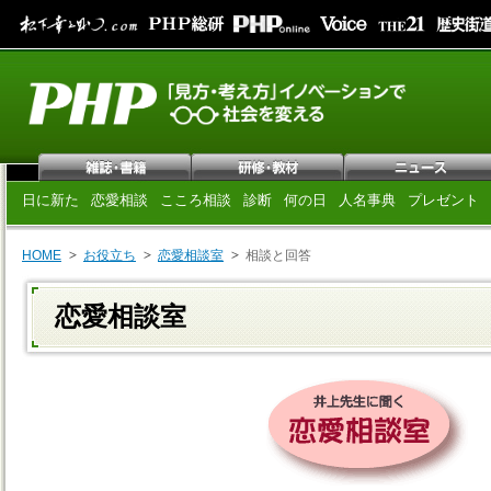
日に新た
恋愛相談
こころ相談
診断
何の日
人名事典
プレゼント
HOME
お役立ち
恋愛相談室
相談と回答
恋愛相談室