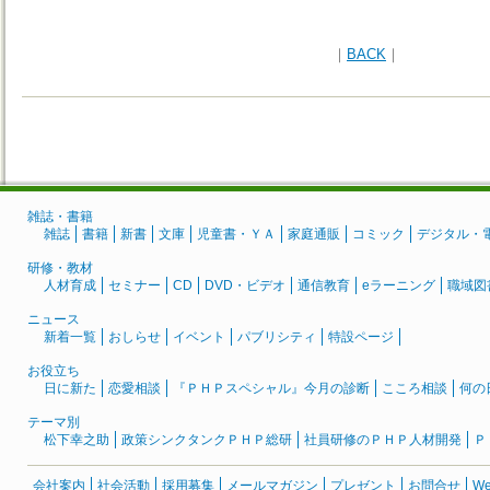
｜
BACK
｜
雑誌・書籍
雑誌
書籍
新書
文庫
児童書・ＹＡ
家庭通販
コミック
デジタル・
研修・教材
人材育成
セミナー
CD
DVD・ビデオ
通信教育
eラーニング
職域図
ニュース
新着一覧
おしらせ
イベント
パブリシティ
特設ページ
お役立ち
日に新た
恋愛相談
『ＰＨＰスペシャル』今月の診断
こころ相談
何の
テーマ別
松下幸之助
政策シンクタンクＰＨＰ総研
社員研修のＰＨＰ人材開発
Ｐ
会社案内
社会活動
採用募集
メールマガジン
プレゼント
お問合せ
W