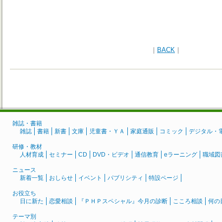
｜
BACK
｜
雑誌・書籍
雑誌
書籍
新書
文庫
児童書・ＹＡ
家庭通販
コミック
デジタル・
研修・教材
人材育成
セミナー
CD
DVD・ビデオ
通信教育
eラーニング
職域図
ニュース
新着一覧
おしらせ
イベント
パブリシティ
特設ページ
お役立ち
日に新た
恋愛相談
『ＰＨＰスペシャル』今月の診断
こころ相談
何の
テーマ別