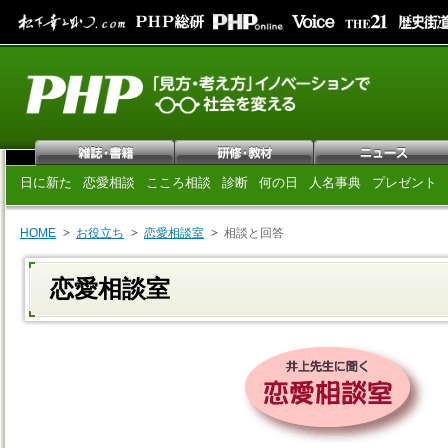
日に新た
恋愛相談
こころ相談
診断
何の日
人名事典
プレゼント
HOME
お役立ち
恋愛相談室
相談と回答
恋愛相談室