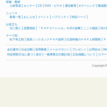
研修・教材
人材育成
セミナー
CD
DVD・ビデオ
通信教育
eラーニング
職域図
ニュース
新着一覧
おしらせ
イベント
パブリシティ
特設ページ
お役立ち
日に新た
恋愛相談
『ＰＨＰスペシャル』今月の診断
こころ相談
何の
テーマ別
松下幸之助
政策シンクタンクＰＨＰ総研
社員研修のＰＨＰ人材開発
Ｐ
会社案内
社会活動
採用募集
メールマガジン
プレゼント
お問合せ
W
特定商取引法に基づく表示
一般事業主行動計画
広告掲載について
スマー
Copyright 