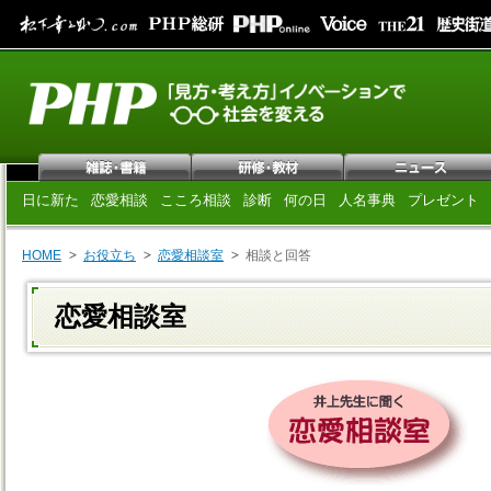
日に新た
恋愛相談
こころ相談
診断
何の日
人名事典
プレゼント
HOME
お役立ち
恋愛相談室
相談と回答
恋愛相談室