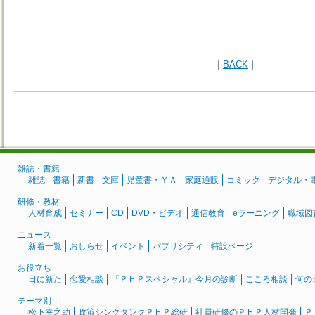
｜
BACK
｜
雑誌・書籍
雑誌
書籍
新書
文庫
児童書・ＹＡ
家庭通販
コミック
デジタル・
研修・教材
人材育成
セミナー
CD
DVD・ビデオ
通信教育
eラーニング
職域図
ニュース
新着一覧
おしらせ
イベント
パブリシティ
特設ページ
お役立ち
日に新た
恋愛相談
『ＰＨＰスペシャル』今月の診断
こころ相談
何の
テーマ別
松下幸之助
政策シンクタンクＰＨＰ総研
社員研修のＰＨＰ人材開発
Ｐ