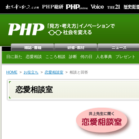
日に新た
恋愛相談
こころ相談
診断
何の日
人名事典
プレゼント
HOME
お役立ち
恋愛相談室
相談と回答
恋愛相談室